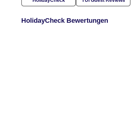
HolidayCheck
TUI Guest Reviews
HolidayCheck Bewertungen