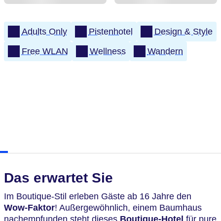
Adults Only
Pistenhotel
Design & Style
Free WLAN
Wellness
Wandern
Das erwartet Sie
Im Boutique-Stil erleben Gäste ab 16 Jahre den
Wow-Faktor
! Außergewöhnlich, einem Baumhaus
nachempfunden steht dieses
Boutique-Hotel
für pure