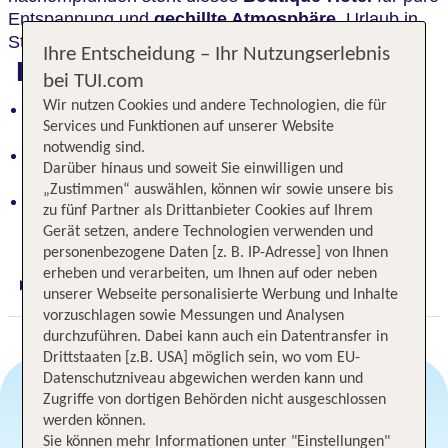
Entspannung und
gechillte Atmosphäre.
Urlaub in
Style zu zweit!
Ihre Entscheidung – Ihr Nutzungserlebnis
Highlights
bei TUI.com
Wir nutzen Cookies und andere Technologien, die für
Wow-Faktor: Boutique-Hotel im Baumhausstil für
Services und Funktionen auf unserer Website
pure Entspannung
notwendig sind.
Atemberaubender Panoramablick, Urlaub in Style
Darüber hinaus und soweit Sie einwilligen und
mitten im Wald
„Zustimmen“ auswählen, können wir sowie unsere bis
Ski-Erlebnis vor der Haustür: Talstation der
zu fünf Partner als Drittanbieter Cookies auf Ihrem
Seilbahn in der Nähe
Gerät setzen, andere Technologien verwenden und
personenbezogene Daten [z. B. IP-Adresse] von Ihnen
erheben und verarbeiten, um Ihnen auf oder neben
Digitaler und telefonischer 24/7 TUI Service
unserer Webseite personalisierte Werbung und Inhalte
vorzuschlagen sowie Messungen und Analysen
durchzuführen. Dabei kann auch ein Datentransfer in
Drittstaaten [z.B. USA] möglich sein, wo vom EU-
Datenschutzniveau abgewichen werden kann und
Zugriffe von dortigen Behörden nicht ausgeschlossen
werden können.
Angebotsauswahl
Sie können mehr Informationen unter "Einstellungen"