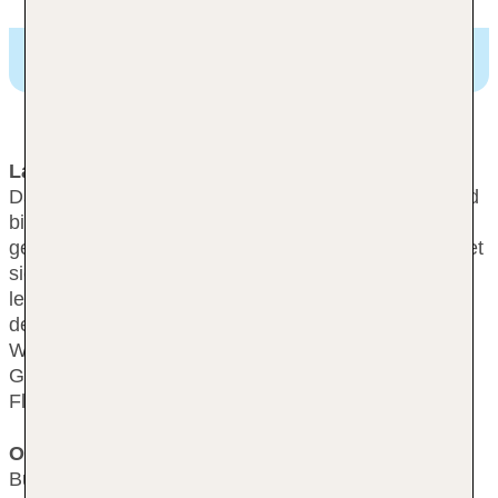
NH 9 de Julio,
CERRITO 156, Buenos Aires,
Argentinien
Lage & Umgebung
Das Stadthotel liegt im Herzen von Buenos Aires und
bietet den Gästen beste Bedingungen für einen
genüsslichen Aufenthalt. Das Business-Hotel befindet
sich nur wenige Schritte von Theatern und dem
legendenumrankten Obelisken entfernt, ebenso von
der Avenida 9 de Julio, der breitesten Straße der
Welt. Die Plaza de Mayo befindet sich rund 10
Gehminuten vom Hotel entfernt und bis zum
Flughafen Jorge Newbery sind es ungefähr 5 km.
Ort
Buenos Aires