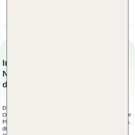
+31 205564564
nhbarbizonpalace@nh-hotels.com
Informationen zu
Nachhaltigkeitskonzepten in
der Unterkunft
Dieses Hotel wurde von einer unabhängigen
Organisation als nachhaltiges Hotel zertifiziert. Dieser
Prozess umfasst eine Bewertung durch einen Dritten,
die bescheinigt, dass das Hotel die Kriterien des