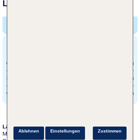
Lage
NH Collection Barbizon Palace,
PRINS
HENDRIKKADE 59-72, Amsterdam, Niederlande
Entfernungen
Centraal Station Amsterdam
200 m
Schiphol Airport
17 km
City centre of Amsterdam
500 m
Lage & Umgebung
Ablehnen
Einstellungen
Zustimmen
Mitten im Herzen von Amsterdam gelegen.