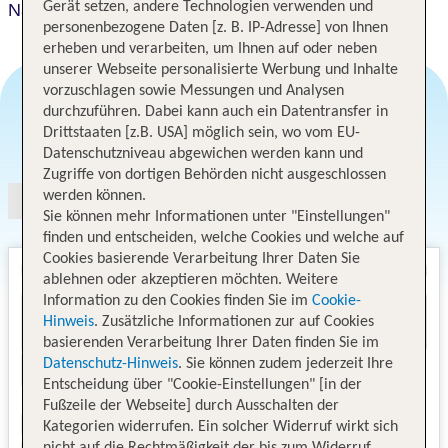
Gerät setzen, andere Technologien verwenden und
Nagano Tokyu REI Hotel
personenbezogene Daten [z. B. IP-Adresse] von Ihnen
erheben und verarbeiten, um Ihnen auf oder neben
unserer Webseite personalisierte Werbung und Inhalte
vorzuschlagen sowie Messungen und Analysen
durchzuführen. Dabei kann auch ein Datentransfer in
Drittstaaten [z.B. USA] möglich sein, wo vom EU-
Angebotsauswahl
Datenschutzniveau abgewichen werden kann und
Zugriffe von dortigen Behörden nicht ausgeschlossen
werden können.
Sie können mehr Informationen unter "Einstellungen"
finden und entscheiden, welche Cookies und welche auf
Cookies basierende Verarbeitung Ihrer Daten Sie
ablehnen oder akzeptieren möchten. Weitere
Information zu den Cookies finden Sie im
Cookie-
Hinweis
. Zusätzliche Informationen zur auf Cookies
basierenden Verarbeitung Ihrer Daten finden Sie im
Datenschutz-Hinweis
. Sie können zudem jederzeit Ihre
Entscheidung über "Cookie-Einstellungen" [in der
Fußzeile der Webseite] durch Ausschalten der
Kategorien widerrufen. Ein solcher Widerruf wirkt sich
nicht auf die Rechtmäßigkeit der bis zum Widerruf