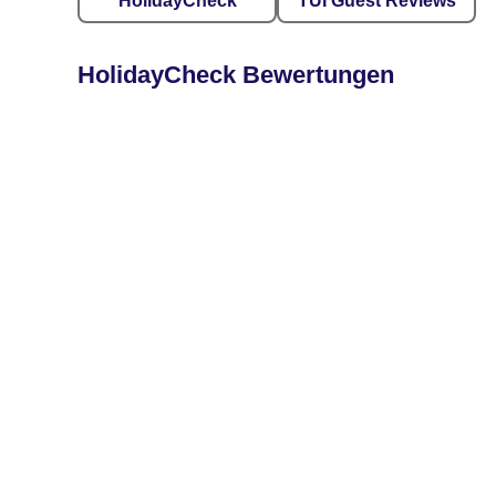
HolidayCheck
TUI Guest Reviews
HolidayCheck Bewertungen