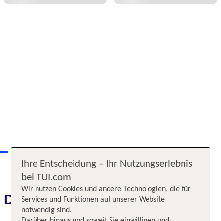
Ihre Entscheidung – Ihr Nutzungserlebnis
bei TUI.com
Wir nutzen Cookies und andere Technologien, die für
Das erwartet Sie
Services und Funktionen auf unserer Website
notwendig sind.
Darüber hinaus und soweit Sie einwilligen und