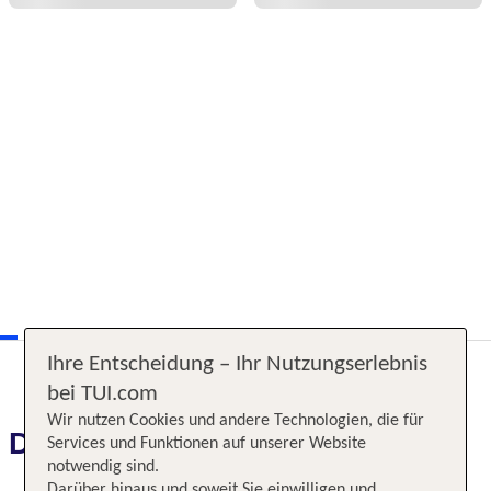
Ihre Entscheidung – Ihr Nutzungserlebnis
bei TUI.com
Wir nutzen Cookies und andere Technologien, die für
Das erwartet Sie
Services und Funktionen auf unserer Website
notwendig sind.
Darüber hinaus und soweit Sie einwilligen und