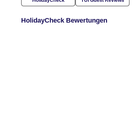
HolidayCheck
TUI Guest Reviews
HolidayCheck Bewertungen