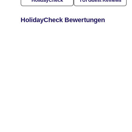
HolidayCheck
TUI Guest Reviews
HolidayCheck Bewertungen