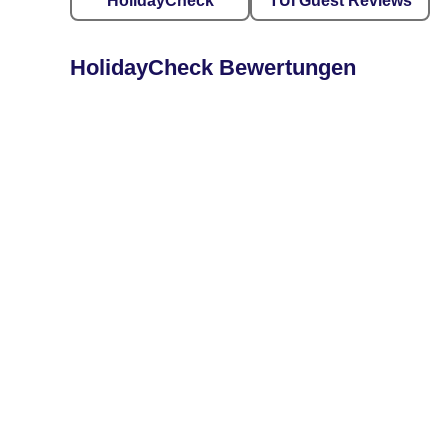
HolidayCheck
TUI Guest Reviews
HolidayCheck Bewertungen