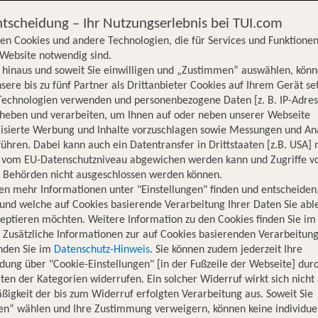
ntscheidung – Ihr Nutzungserlebnis bei TUI.com
en Cookies und andere Technologien, die für Services und Funktionen
Website notwendig sind.
hinaus und soweit Sie einwilligen und „Zustimmen“ auswählen, könn
sere bis zu fünf Partner als Drittanbieter Cookies auf Ihrem Gerät se
Technologien verwenden und personenbezogene Daten [z. B. IP-Adres
rheben und verarbeiten, um Ihnen auf oder neben unserer Webseite
lisierte Werbung und Inhalte vorzuschlagen sowie Messungen und An
ühren. Dabei kann auch ein Datentransfer in Drittstaaten [z.B. USA]
o vom EU-Datenschutzniveau abgewichen werden kann und Zugriffe v
n Behörden nicht ausgeschlossen werden können.
en mehr Informationen unter "Einstellungen" finden und entscheiden
und welche auf Cookies basierende Verarbeitung Ihrer Daten Sie ab
eptieren möchten. Weitere Information zu den Cookies finden Sie im
. Zusätzliche Informationen zur auf Cookies basierenden Verarbeitung
inden Sie im
Datenschutz-Hinweis
. Sie können zudem jederzeit Ihre
dung über "Cookie-Einstellungen" [in der Fußzeile der Webseite] dur
ten der Kategorien widerrufen. Ein solcher Widerruf wirkt sich nicht 
igkeit der bis zum Widerruf erfolgten Verarbeitung aus. Soweit Sie
Hotelinformationen
Lage
Bewertungen
en“ wählen und Ihre Zustimmung verweigern, können keine individue