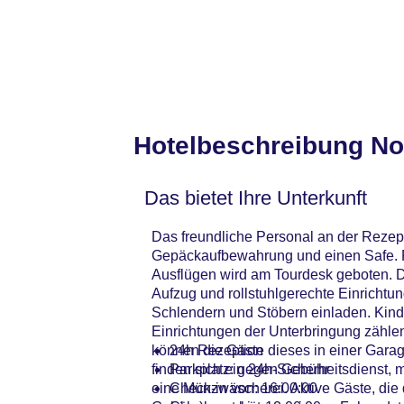
Hotelbeschreibung No
Das bietet Ihre Unterkunft
Das freundliche Personal an der Rezepti
Gepäckaufbewahrung und einen Safe. Pe
Ausflügen wird am Tourdesk geboten. D
Aufzug und rollstuhlgerechte Einrichtu
Schlendern und Stöbern einladen. Kind
Einrichtungen der Unterbringung zählen
können die Gäste dieses in einer Gara
24h Rezeption
finden sich ein 24h-Sicherheitsdienst,
Parkplatz: gegen Gebühr
eine Münzwäscherei. Aktive Gäste, di
Check-in von: 16:00:00