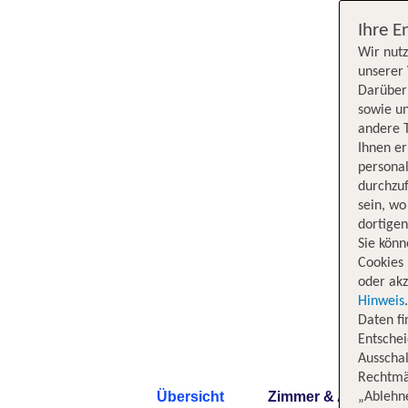
Ihre E
Wir nutz
unserer 
Darüber 
sowie un
andere 
Ihnen e
persona
durchzuf
sein, w
dortige
Sie könn
Cookies 
oder akz
Hinweis
Daten f
Entschei
Ausschal
Rechtmäß
Übersicht
Zimmer & Angebote
„Ablehn