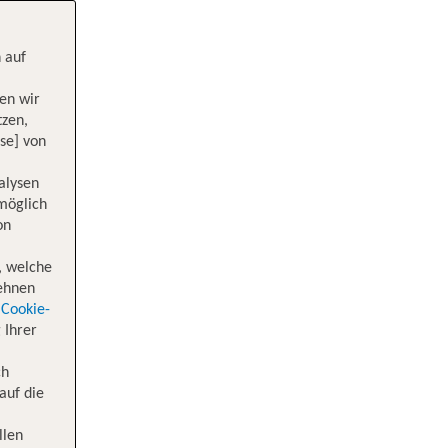
 auf
en wir
tzen,
se] von
alysen
 möglich
on
, welche
lehnen
Cookie-
 Ihrer
ch
auf die
llen