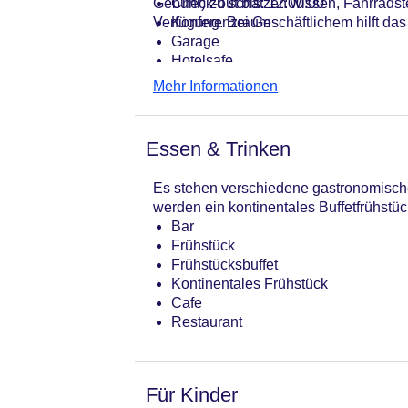
Gebühr) zu schätzen wissen, Fahrradste
Check-out bis: 12:00:00
Verfügung. Bei Geschäftlichem hilft das
Konferenzraum
Garage
Hotelsafe
WLAN/WiFi im Hotel
Mehr Informationen
Lift
Anzahl der Aufzüge: 1
Haustiere: gegen Gebühr
Essen & Trinken
Zimmerservice
Gesamtanzahl der Stockwerke: 4
Es stehen verschiedene gastronomische 
Gesamtanzahl der Zimmer: 72
werden ein kontinentales Buffetfrühstüc
Zahlungsarten: American Express, M
Bar
Landeskategorie: 4 Sterne
Frühstück
Frühstücksbuffet
Kontinentales Frühstück
Cafe
Restaurant
Für Kinder