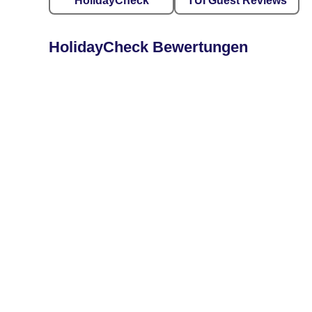
HolidayCheck
TUI Guest Reviews
HolidayCheck Bewertungen