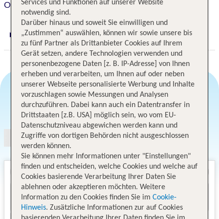
Services und Funktionen auf unserer Website
Omni San Francisco Hotel
notwendig sind.
Darüber hinaus und soweit Sie einwilligen und
„Zustimmen“ auswählen, können wir sowie unsere bis
Digitaler und telefonischer 24/7 TUI Service
zu fünf Partner als Drittanbieter Cookies auf Ihrem
Gerät setzen, andere Technologien verwenden und
personenbezogene Daten [z. B. IP-Adresse] von Ihnen
erheben und verarbeiten, um Ihnen auf oder neben
unserer Webseite personalisierte Werbung und Inhalte
vorzuschlagen sowie Messungen und Analysen
durchzuführen. Dabei kann auch ein Datentransfer in
Angebotsauswahl
Drittstaaten [z.B. USA] möglich sein, wo vom EU-
Datenschutzniveau abgewichen werden kann und
Zugriffe von dortigen Behörden nicht ausgeschlossen
werden können.
Sie können mehr Informationen unter "Einstellungen"
finden und entscheiden, welche Cookies und welche auf
Cookies basierende Verarbeitung Ihrer Daten Sie
ablehnen oder akzeptieren möchten. Weitere
Information zu den Cookies finden Sie im
Cookie-
Hinweis
. Zusätzliche Informationen zur auf Cookies
basierenden Verarbeitung Ihrer Daten finden Sie im