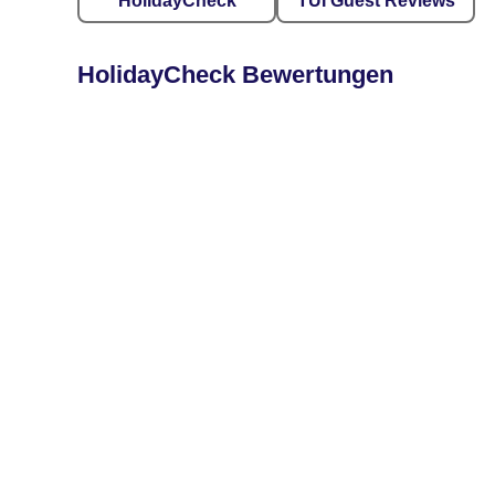
HolidayCheck
TUI Guest Reviews
HolidayCheck Bewertungen