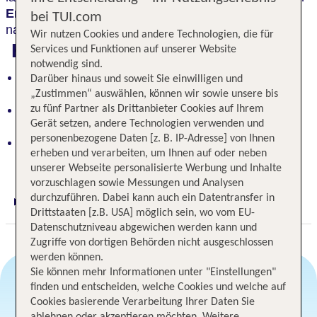
Entdeckungstouren durch den Harz
an, z.B. zum
bei TUI.com
nahegelegenen Besucherbergwerk Rammelsberg.
Wir nutzen Cookies und andere Technologien, die für
Highlights
Services und Funktionen auf unserer Website
notwendig sind.
Kulinarische Köstlichkeiten in zwei Restaurants
Darüber hinaus und soweit Sie einwilligen und
verwöhnen den Genießer
„Zustimmen“ auswählen, können wir sowie unsere bis
Nahe zum Weltkulturerbe Besucherbergwerk
zu fünf Partner als Drittanbieter Cookies auf Ihrem
Gerät setzen, andere Technologien verwenden und
Rammelsberg
personenbezogene Daten [z. B. IP-Adresse] von Ihnen
Idealer Ausgangspunkt für Entdeckungstouren
erheben und verarbeiten, um Ihnen auf oder neben
durch den Harz
unserer Webseite personalisierte Werbung und Inhalte
vorzuschlagen sowie Messungen und Analysen
durchzuführen. Dabei kann auch ein Datentransfer in
Digitaler und telefonischer 24/7 TUI Service
Drittstaaten [z.B. USA] möglich sein, wo vom EU-
Datenschutzniveau abgewichen werden kann und
Zugriffe von dortigen Behörden nicht ausgeschlossen
werden können.
Sie können mehr Informationen unter "Einstellungen"
finden und entscheiden, welche Cookies und welche auf
Cookies basierende Verarbeitung Ihrer Daten Sie
Angebotsauswahl