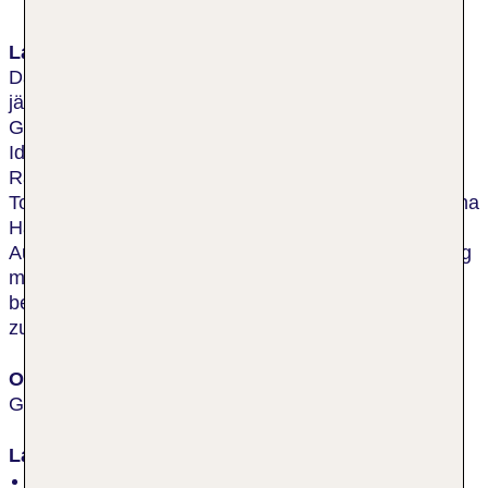
Lage & Umgebung
Das Haus liegt am grünen Stadtrand der über 1000-
jährigen Kaiserstadt Goslar, nur etwa 15
Gehminuten zum Zentrum/ Altstadt (ca. 1,5 km).
Idealer Ausgangspunkt für Mountainbike- und
Radtouren. Direkter Anschluss in Goslar an das
Tourennetz des Mountainbike-Parks "Volksbank Arena
Harz". Zum Bahnhof sind es ca. 1,5 km.
Ausflugsmöglichkeit zum 635 m hohen Rammelsberg
mit seinem Maltermeisterturm. Ganz in der Nähe
befindet sich ein Besucherbergwerk, das seit 1992
zum UNESCO-Weltkulturerbe zählt.
Ort
Goslar
Lage
ruhig, am Orts-/Stadtrand, nahe