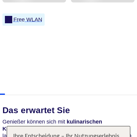
Free WLAN
Das erwartet Sie
Genießer können sich mit
kulinarischen
Köstlichkeiten
in zwei Restaurants verwöhnen
lassen. Ideal als Ausgangspunkt gelegen, bieten sich
Ihre Entscheidung – Ihr Nutzungserlebnis