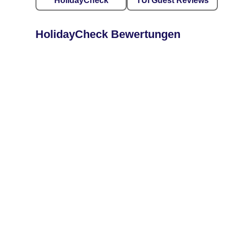
HolidayCheck
TUI Guest Reviews
HolidayCheck Bewertungen