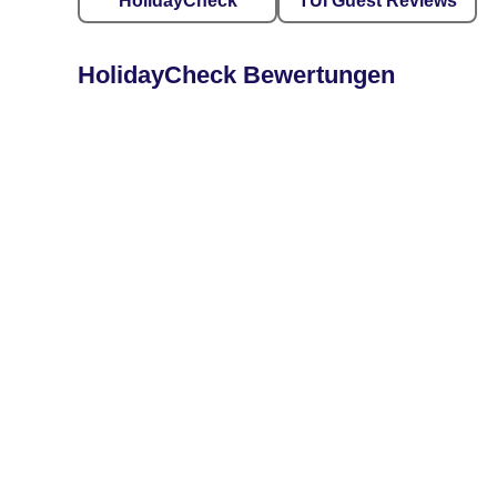
HolidayCheck
TUI Guest Reviews
HolidayCheck Bewertungen