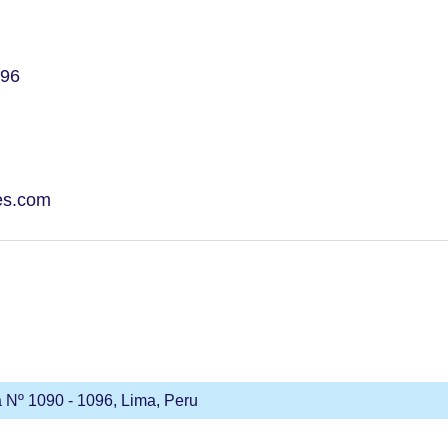
096
es.com
 Nº 1090 - 1096, Lima, Peru