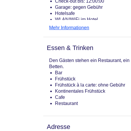
Check-out bis: 12:00:00
Garage: gegen Gebühr
Hotelsafe
WLAN/WiFi im Hotel
Lift
Mehr Informationen
Anzahl der Aufzüge: 1
Zimmerservice
Gesamtanzahl der Stockwerke: 6
Essen & Trinken
Gesamtanzahl der Zimmer: 12
Zahlungsarten: American Express, D
Den Gästen stehen ein Restaurant, ein 
Landeskategorie: 3 Sterne
Betten.
Bar
Frühstück
Frühstück à la carte: ohne Gebühr
Kontinentales Frühstück
Cafe
Restaurant
Adresse