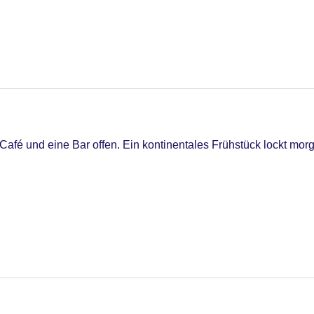
iners Club, Mastercard, Visa
Café und eine Bar offen. Ein kontinentales Frühstück lockt mo