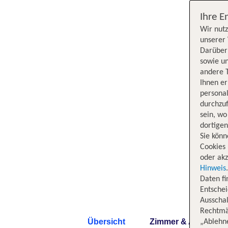
Ihre E
Wir nutz
unserer 
Darüber 
sowie un
andere 
Ihnen e
persona
durchzuf
sein, w
dortige
Sie könn
Cookies 
oder akz
Hinweis
Daten f
Entschei
Ausschal
Rechtmäß
Übersicht
Zimmer & Angebote
„Ablehn