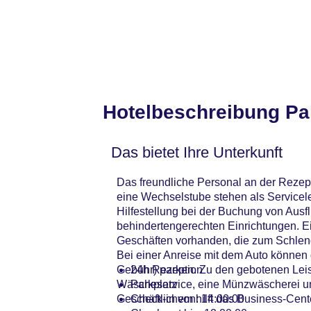
Hotelbeschreibung Pa
Das bietet Ihre Unterkunft
Das freundliche Personal an der Rezept
eine Wechselstube stehen als Servicel
Hilfestellung bei der Buchung von Ausf
behindertengerechten Einrichtungen. Ei
Geschäften vorhanden, die zum Schlend
Bei einer Anreise mit dem Auto können
Gebühr) parken. Zu den gebotenen Leist
24h Rezeption
Wäscheservice, eine Münzwäscherei und
Parkplatz
Geschäftlichem hilft das Business-Cente
Check-in von: 14:00:00