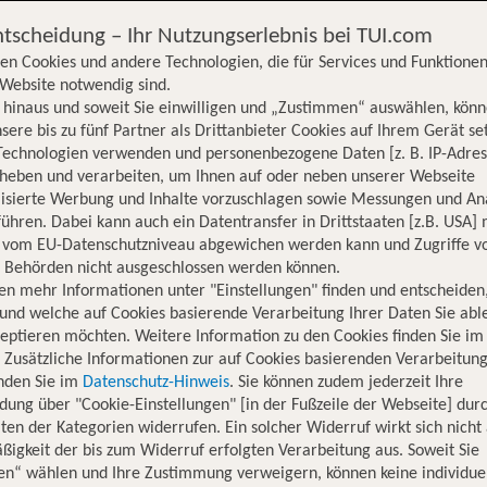
ntscheidung – Ihr Nutzungserlebnis bei TUI.com
en Cookies und andere Technologien, die für Services und Funktionen
Website notwendig sind.
hinaus und soweit Sie einwilligen und „Zustimmen“ auswählen, könn
sere bis zu fünf Partner als Drittanbieter Cookies auf Ihrem Gerät se
Technologien verwenden und personenbezogene Daten [z. B. IP-Adres
rheben und verarbeiten, um Ihnen auf oder neben unserer Webseite
lisierte Werbung und Inhalte vorzuschlagen sowie Messungen und An
ühren. Dabei kann auch ein Datentransfer in Drittstaaten [z.B. USA]
o vom EU-Datenschutzniveau abgewichen werden kann und Zugriffe v
n Behörden nicht ausgeschlossen werden können.
en mehr Informationen unter "Einstellungen" finden und entscheiden
und welche auf Cookies basierende Verarbeitung Ihrer Daten Sie ab
eptieren möchten. Weitere Information zu den Cookies finden Sie im
. Zusätzliche Informationen zur auf Cookies basierenden Verarbeitung
inden Sie im
Datenschutz-Hinweis
. Sie können zudem jederzeit Ihre
dung über "Cookie-Einstellungen" [in der Fußzeile der Webseite] dur
ten der Kategorien widerrufen. Ein solcher Widerruf wirkt sich nicht 
igkeit der bis zum Widerruf erfolgten Verarbeitung aus. Soweit Sie
Hotelinformationen
Lage
Bewertungen
en“ wählen und Ihre Zustimmung verweigern, können keine individue