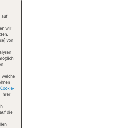
 auf
en wir
tzen,
se] von
alysen
 möglich
on
, welche
lehnen
Cookie-
 Ihrer
ch
auf die
llen