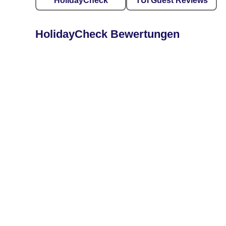
HolidayCheck
TUI Guest Reviews
HolidayCheck Bewertungen