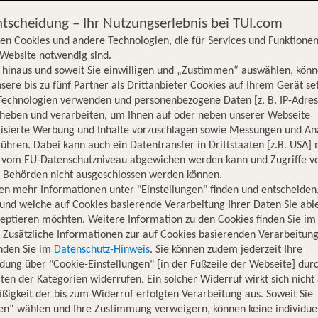
ntscheidung – Ihr Nutzungserlebnis bei TUI.com
en Cookies und andere Technologien, die für Services und Funktionen
Website notwendig sind.
hinaus und soweit Sie einwilligen und „Zustimmen“ auswählen, könn
sere bis zu fünf Partner als Drittanbieter Cookies auf Ihrem Gerät se
Technologien verwenden und personenbezogene Daten [z. B. IP-Adres
rheben und verarbeiten, um Ihnen auf oder neben unserer Webseite
lisierte Werbung und Inhalte vorzuschlagen sowie Messungen und An
ühren. Dabei kann auch ein Datentransfer in Drittstaaten [z.B. USA]
o vom EU-Datenschutzniveau abgewichen werden kann und Zugriffe v
n Behörden nicht ausgeschlossen werden können.
en mehr Informationen unter "Einstellungen" finden und entscheiden
und welche auf Cookies basierende Verarbeitung Ihrer Daten Sie ab
eptieren möchten. Weitere Information zu den Cookies finden Sie im
. Zusätzliche Informationen zur auf Cookies basierenden Verarbeitung
inden Sie im
Datenschutz-Hinweis
. Sie können zudem jederzeit Ihre
dung über "Cookie-Einstellungen" [in der Fußzeile der Webseite] dur
ten der Kategorien widerrufen. Ein solcher Widerruf wirkt sich nicht 
igkeit der bis zum Widerruf erfolgten Verarbeitung aus. Soweit Sie
Hotelinformationen
Lage
Bewertungen
en“ wählen und Ihre Zustimmung verweigern, können keine individue