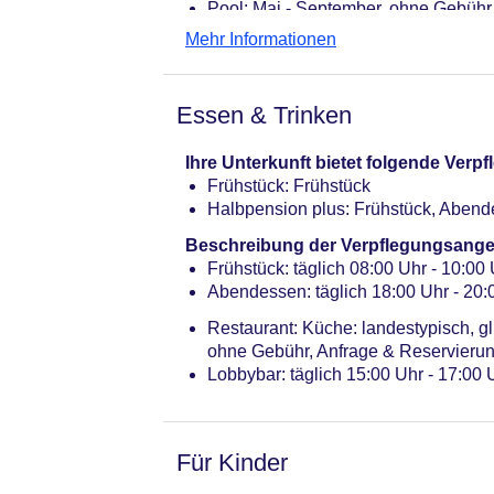
Pool: Mai - September, ohne Gebühr
Internet: WLAN/WiFi, im öffentliche
Mehr Informationen
Zahlungsarten: TUI Card / VISA, Ma
Haustier: Hund erlaubt: pro Nacht c
Parkmöglichkeiten: Parkplatz (nach 
Essen & Trinken
notwendig
Gebäudeanzahl: 1, Etagen: 3, Zimme
Ihre Unterkunft bietet folgende Ver
Landeskategorie: keine Sterneklassi
Frühstück: Frühstück
Halbpension plus: Frühstück, Abend
Beschreibung der Verpflegungsange
Frühstück: täglich 08:00 Uhr - 10:00 
Abendessen: täglich 18:00 Uhr - 20:0
Restaurant: Küche: landestypisch, g
ohne Gebühr, Anfrage & Reservierung
Lobbybar: täglich 15:00 Uhr - 17:00 
Für Kinder