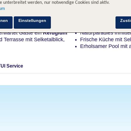
 unterbreitet werden, nur notwendige Cookies sind aktiv.
sum
Highlights
hnen
Einstellungen
Zust
erwartet Gäste ein
Refugium
Naturparadies inmitt
 Terrasse mit Selketalblick,
Frische Küche mit Sel
Erholsamer Pool mit 
TUI Service