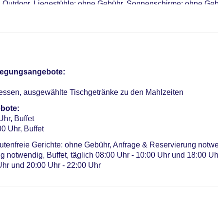
, Outdoor, Liegestühle: ohne Gebühr, Sonnenschirme: ohne Ge
n Bereich: ohne Gebühr
sterCard, American Express, EC Karte/Maestro
a. 12.50 EUR, Anfrage nicht notwendig, Reservierung notwendig
Verfügbarkeit), unbewacht: pro Nacht ca. 2.00 EUR, Anfrage & R
r: 45
pflegungsangebote:
fizierung
essen, ausgewählte Tischgetränke zu den Mahlzeiten
bote:
Uhr, Buffet
0 Uhr, Buffet
lutenfreie Gerichte: ohne Gebühr, Anfrage & Reservierung notw
 notwendig, Buffet, täglich 08:00 Uhr - 10:00 Uhr und 18:00 Uh
Uhr und 20:00 Uhr - 22:00 Uhr