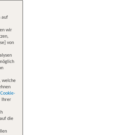
 auf
en wir
tzen,
se] von
alysen
 möglich
on
, welche
lehnen
Cookie-
 Ihrer
ch
auf die
llen