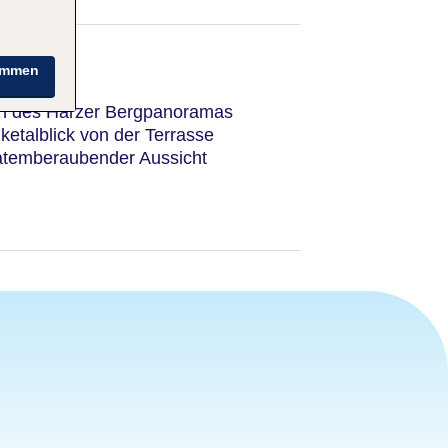
immen
en des Harzer Bergpanoramas
ketalblick von der Terrasse
atemberaubender Aussicht