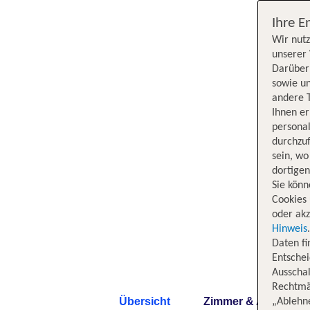
Ihre E
Wir nutz
unserer 
Darüber 
sowie un
andere 
Ihnen e
persona
durchzuf
sein, w
dortige
Sie könn
Cookies 
oder akz
Hinweis
Daten f
Entschei
Ausschal
Rechtmäß
Übersicht
Zimmer & Angebote
„Ablehn