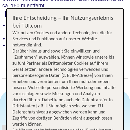
ca. 150 m entfernt.
Highlights
Ihre Entscheidung – Ihr Nutzungserlebnis
Perfekte Lage am Stadtrand mit großartigen
bei TUI.com
Einkaufsmöglichkeiten in der Nähe
Wir nutzen Cookies und andere Technologien, die für
Nur etwa 15 Minuten von der Innenstadt entfernt
Services und Funktionen auf unserer Website
Schnelle U-Bahn-Anbindung zur City in nur ca. 6
notwendig sind.
Gehminuten
Darüber hinaus und soweit Sie einwilligen und
„Zustimmen“ auswählen, können wir sowie unsere bis
zu fünf Partner als Drittanbieter Cookies auf Ihrem
Gerät setzen, andere Technologien verwenden und
Digitaler und telefonischer 24/7 TUI Service
personenbezogene Daten [z. B. IP-Adresse] von Ihnen
erheben und verarbeiten, um Ihnen auf oder neben
unserer Webseite personalisierte Werbung und Inhalte
vorzuschlagen sowie Messungen und Analysen
durchzuführen. Dabei kann auch ein Datentransfer in
Drittstaaten [z.B. USA] möglich sein, wo vom EU-
Angebotsauswahl
Datenschutzniveau abgewichen werden kann und
Zugriffe von dortigen Behörden nicht ausgeschlossen
werden können.