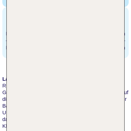
Fischen, Deutschland
Entfernungen
Memmingen
65 km
Fischen
1.5 km
Lage & Umgebung
Ruhige Lage am Ortsrand von Fischen (ca. 10
Gehminuten zur Ortsmitte) mit herrlichem Ausblick auf
die Allgäuer Alpen. Bis nach Oberstdorf ca. 5 km. Der
Bahnhof von Fischen ist ca. 1,5 km entfernt. In der
Umgebung befinden sich zahlreiche Wanderwege,
das Erlebnis- und Familienbad Fischen sowie eine
Kletterhalle und zahlreiche Klettergärten.