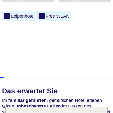
Loipenhotel
Free WLAN
Das erwartet Sie
Im
familiär geführten
, gemütlichen Hotel erleben
Gäste
unbeschwerte Ferien
im Herzen des
südlichen Oberallgäus. Die
Panoramaterrasse bietet