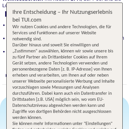
Lounge laden zum Verweilen ein!
Highlights
Ihre Entscheidung – Ihr Nutzungserlebnis
bei TUI.com
Exklusive Eleganz: Hotel verzaubert mit stilvollem
Wir nutzen Cookies und andere Technologien, die für
Ambiente
Services und Funktionen auf unserer Website
Traumhafter Wellnessbereich: SPA und Pool laden
notwendig sind.
zum Entspannen ein
Darüber hinaus und soweit Sie einwilligen und
Idyllisches Resort über dem See: autofreies
„Zustimmen“ auswählen, können wir sowie unsere bis
Gelände
zu fünf Partner als Drittanbieter Cookies auf Ihrem
Gerät setzen, andere Technologien verwenden und
personenbezogene Daten [z. B. IP-Adresse] von Ihnen
erheben und verarbeiten, um Ihnen auf oder neben
Digitaler und telefonischer 24/7 TUI Service
unserer Webseite personalisierte Werbung und Inhalte
vorzuschlagen sowie Messungen und Analysen
durchzuführen. Dabei kann auch ein Datentransfer in
Drittstaaten [z.B. USA] möglich sein, wo vom EU-
Datenschutzniveau abgewichen werden kann und
Zugriffe von dortigen Behörden nicht ausgeschlossen
Angebotsauswahl
werden können.
Sie können mehr Informationen unter "Einstellungen"