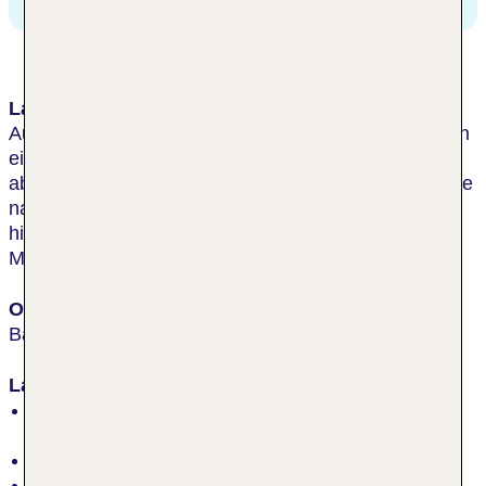
Lage & Umgebung
Autofreies Resort mit dem Hotel und Appartements in
einer gemeinsamen Gartenanlage auf einem leicht
abfallenden Hang über dem See. Zum See sind es, je
nach Lage der Unterkunft, ca. 500 - 800 m. Das
historische Zentrum von Bardolino ist in ca. 10
Minuten über die Promenade zu Fuß erreichbar.
Ort
Bardolino
Lage
inmitten der Natur, ruhig, am Orts-/Stadtrand,
Hauptstraße
Anzahl Strände: 1
See „Seeuferpromenade“: öffentlich