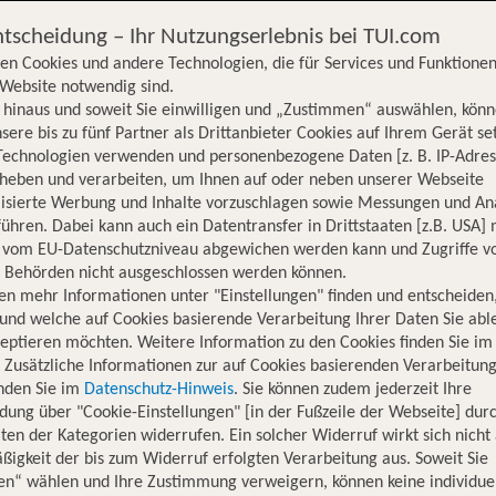
ntscheidung – Ihr Nutzungserlebnis bei TUI.com
en Cookies und andere Technologien, die für Services und Funktionen
Website notwendig sind.
hinaus und soweit Sie einwilligen und „Zustimmen“ auswählen, könn
sere bis zu fünf Partner als Drittanbieter Cookies auf Ihrem Gerät se
Technologien verwenden und personenbezogene Daten [z. B. IP-Adres
rheben und verarbeiten, um Ihnen auf oder neben unserer Webseite
lisierte Werbung und Inhalte vorzuschlagen sowie Messungen und An
ühren. Dabei kann auch ein Datentransfer in Drittstaaten [z.B. USA]
o vom EU-Datenschutzniveau abgewichen werden kann und Zugriffe v
n Behörden nicht ausgeschlossen werden können.
en mehr Informationen unter "Einstellungen" finden und entscheiden
und welche auf Cookies basierende Verarbeitung Ihrer Daten Sie ab
eptieren möchten. Weitere Information zu den Cookies finden Sie im
. Zusätzliche Informationen zur auf Cookies basierenden Verarbeitung
inden Sie im
Datenschutz-Hinweis
. Sie können zudem jederzeit Ihre
dung über "Cookie-Einstellungen" [in der Fußzeile der Webseite] dur
ten der Kategorien widerrufen. Ein solcher Widerruf wirkt sich nicht 
igkeit der bis zum Widerruf erfolgten Verarbeitung aus. Soweit Sie
Hotelinformationen
Nachhaltigkeit
Lage
en“ wählen und Ihre Zustimmung verweigern, können keine individue