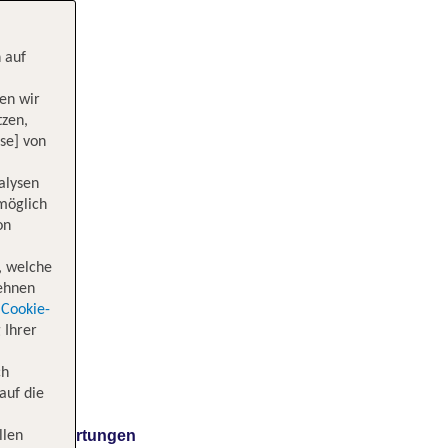
 auf
en wir
tzen,
se] von
alysen
 möglich
on
, welche
lehnen
Cookie-
 Ihrer
ch
auf die
Bewertungen
llen