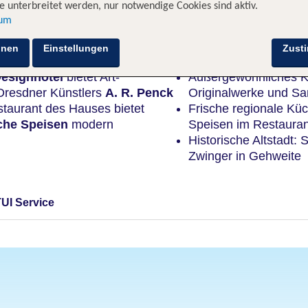
 unterbreitet werden, nur notwendige Cookies sind aktiv.
sum
Highlights
hnen
Einstellungen
Zust
esignhotel
bietet Art-
Außergewöhnliches Ku
Dresdner Künstlers
A. R. Penck
Originalwerke und Sa
taurant des Hauses bietet
Frische regionale Küc
che Speisen
modern
Speisen im Restauran
Historische Altstadt:
Zwinger in Gehweite
TUI Service