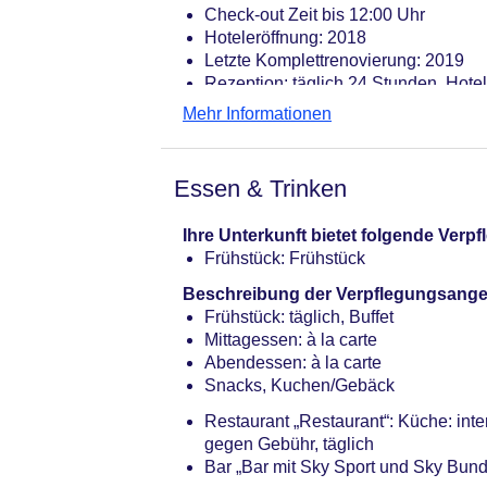
Check-out Zeit bis 12:00 Uhr
Hoteleröffnung: 2018
Letzte Komplettrenovierung: 2019
Rezeption: täglich 24 Stunden, Hote
Lift
Mehr Informationen
Gemeinschaftslounge/TV-Bereich
Sonnenterrasse
Internet: WLAN/WiFi, im gesamten Hot
Essen & Trinken
der Bar
Wäscheservice: gegen Gebühr
Ihre Unterkunft bietet folgende Ver
Concierge Service, Gepäckservice
Frühstück: Frühstück
Zahlungsarten: TUI Card / VISA, Ma
Haustier: Hund erlaubt: pro Tag ca.
Beschreibung der Verpflegungsange
Parkmöglichkeiten: Garage: pro Tag
Frühstück: täglich, Buffet
Tagungseinrichtungen: Konferenzräu
Mittagessen: à la carte
Coffee Breaks: gegen Gebühr
Abendessen: à la carte
Gebäudeanzahl: 1, Etagen: 6, Zimme
Snacks, Kuchen/Gebäck
Landeskategorie: 4 Sterne
Restaurant „Restaurant“: Küche: inter
gegen Gebühr, täglich
Bar „Bar mit Sky Sport und Sky Bund