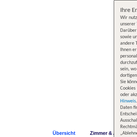
Ihre E
Wir nutz
unserer 
Darüber 
sowie un
andere 
Ihnen e
persona
durchzuf
sein, w
dortige
Sie könn
Cookies 
oder akz
Hinweis
Daten f
Entschei
Ausschal
Rechtmäß
Übersicht
Zimmer & Angebote
„Ablehn