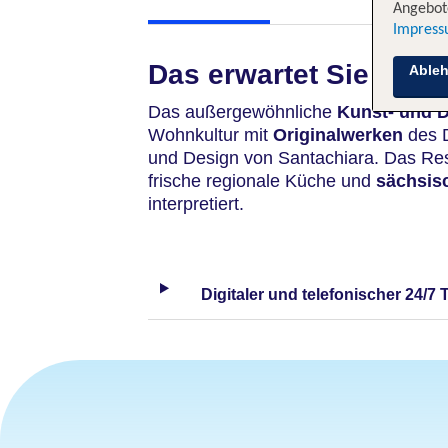
Angebote
Impres
Das erwartet Sie
Able
Das
außergewöhnliche
Kunst- und D
Wohnkultur mit
Originalwerken
des 
und Design von Santachiara. Das Res
frische regionale Küche und
sächsis
interpretiert.
Digitaler und telefonischer 24/7 