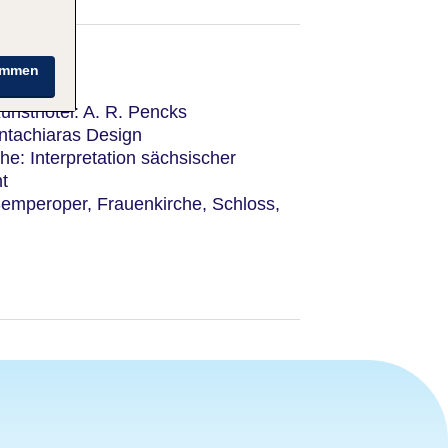
immen
nsthotel: A. R. Pencks
ntachiaras Design
he: Interpretation sächsischer
t
 Semperoper, Frauenkirche, Schloss,