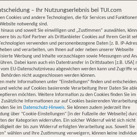
ntscheidung – Ihr Nutzungserlebnis bei TUI.com
en Cookies und andere Technologien, die für Services und Funktionen
Website notwendig sind.
hinaus und soweit Sie einwilligen und „Zustimmen“ auswählen, könn
sere bis zu fünf Partner als Drittanbieter Cookies auf Ihrem Gerät se
Technologien verwenden und personenbezogene Daten [z. B. IP-Adres
rheben und verarbeiten, um Ihnen auf oder neben unserer Webseite
lisierte Werbung und Inhalte vorzuschlagen sowie Messungen und An
ühren. Dabei kann auch ein Datentransfer in Drittstaaten [z.B. USA]
o vom EU-Datenschutzniveau abgewichen werden kann und Zugriffe v
n Behörden nicht ausgeschlossen werden können.
en mehr Informationen unter "Einstellungen" finden und entscheiden
und welche auf Cookies basierende Verarbeitung Ihrer Daten Sie ab
eptieren möchten. Weitere Information zu den Cookies finden Sie im
. Zusätzliche Informationen zur auf Cookies basierenden Verarbeitung
inden Sie im
Datenschutz-Hinweis
. Sie können zudem jederzeit Ihre
dung über "Cookie-Einstellungen" [in der Fußzeile der Webseite] dur
ten der Kategorien widerrufen. Ein solcher Widerruf wirkt sich nicht 
igkeit der bis zum Widerruf erfolgten Verarbeitung aus. Soweit Sie
Hotelinformationen
Lage
Bewertungen
en“ wählen und Ihre Zustimmung verweigern, können keine individue