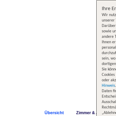
Ihre E
Wir nutz
unserer 
Darüber 
sowie un
andere 
Ihnen e
persona
durchzuf
sein, w
dortige
Sie könn
Cookies 
oder akz
Hinweis
Daten f
Entschei
Ausschal
Rechtmäß
Übersicht
Zimmer & Angebote
„Ablehn