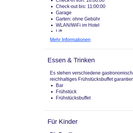
Check-in von: 18:00:00
Check-out bis: 11:00:00
Garage
Garten: ohne Gebühr
WLAN/WiFi im Hotel
Lift
Anzahl der Aufzüge: 1
Mehr Informationen
Haustiere
Sonnenterrasse
Gesamtanzahl der Zimmer: 15
Essen & Trinken
Pools:Beheizter Außenpool, Indoor 
Landeskategorie: 3 Sterne
Es stehen verschiedene gastronomische
reichhaltiges Frühstücksbuffet garantier
Bar
Frühstück
Frühstücksbuffet
Für Kinder