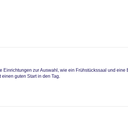
Pool, Outdoor Pool, Liegen am Pool
 Einrichtungen zur Auswahl, wie ein Frühstückssaal und eine B
t einen guten Start in den Tag.