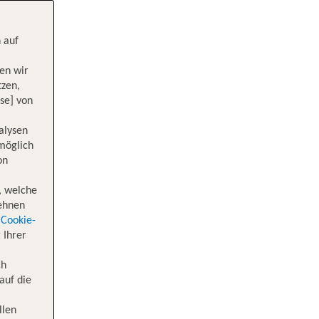
 auf
en wir
tzen,
se] von
alysen
 möglich
on
, welche
lehnen
Cookie-
 Ihrer
ch
auf die
llen