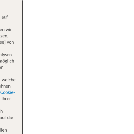
 auf
en wir
tzen,
se] von
alysen
 möglich
on
, welche
lehnen
Cookie-
 Ihrer
ch
auf die
llen