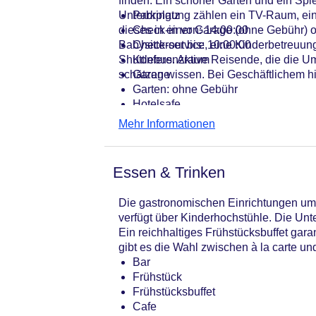
finden. Ein schöner Garten und ein Spi
Unterbringung zählen ein TV-Raum, ein
Parkplatz
dieses in einer Garage (ohne Gebühr) o
Check-in von: 14:00:00
Babysitterservice, eine Kinderbetreuu
Check-out bis: 10:00:00
Shuttlebus. Aktive Reisende, die die
Konferenzraum
schätzen wissen. Bei Geschäftlichem hil
Garage
Garten: ohne Gebühr
Hotelsafe
WLAN/WiFi im Hotel
Mehr Informationen
Lift
Minimarkt
Anzahl der Konferenzräume: 1
Essen & Trinken
Anzahl der Aufzüge: 1
Zimmerservice
Die gastronomischen Einrichtungen umf
Sonnenterrasse
verfügt über Kinderhochstühle. Die Unte
Gesamtanzahl der Zimmer: 86
Ein reichhaltiges Frühstücksbuffet gara
Zahlungsarten: American Express, D
gibt es die Wahl zwischen à la carte u
Landeskategorie: 4 Sterne
Bar
Frühstück
Frühstücksbuffet
Cafe