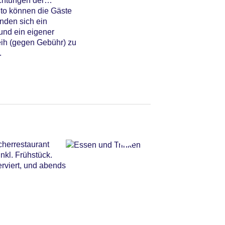
chtungen der
uto können die Gäste
nden sich ein
und ein eigener
eih (gegen Gebühr) zu
.
cherrestaurant
nkl. Frühstück.
erviert, und abends