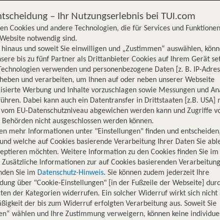
ntscheidung – Ihr Nutzungserlebnis bei TUI.com
en Cookies und andere Technologien, die für Services und Funktionen
Website notwendig sind.
hinaus und soweit Sie einwilligen und „Zustimmen“ auswählen, könn
sere bis zu fünf Partner als Drittanbieter Cookies auf Ihrem Gerät se
Technologien verwenden und personenbezogene Daten [z. B. IP-Adres
rheben und verarbeiten, um Ihnen auf oder neben unserer Webseite
lisierte Werbung und Inhalte vorzuschlagen sowie Messungen und An
ühren. Dabei kann auch ein Datentransfer in Drittstaaten [z.B. USA]
o vom EU-Datenschutzniveau abgewichen werden kann und Zugriffe v
n Behörden nicht ausgeschlossen werden können.
en mehr Informationen unter "Einstellungen" finden und entscheiden
und welche auf Cookies basierende Verarbeitung Ihrer Daten Sie ab
eptieren möchten. Weitere Information zu den Cookies finden Sie im
. Zusätzliche Informationen zur auf Cookies basierenden Verarbeitung
inden Sie im
Datenschutz-Hinweis
. Sie können zudem jederzeit Ihre
dung über "Cookie-Einstellungen" [in der Fußzeile der Webseite] dur
ten der Kategorien widerrufen. Ein solcher Widerruf wirkt sich nicht 
igkeit der bis zum Widerruf erfolgten Verarbeitung aus. Soweit Sie
Hotelinformationen
Lage
Bewertungen
en“ wählen und Ihre Zustimmung verweigern, können keine individue