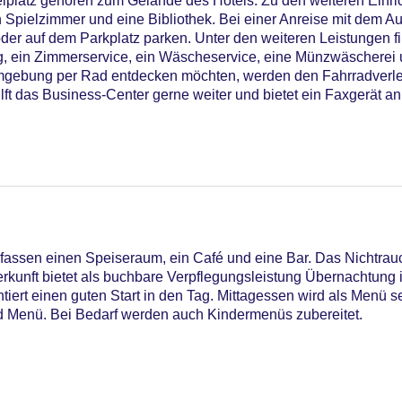
elplatz gehören zum Gelände des Hotels. Zu den weiteren Einri
 Spielzimmer und eine Bibliothek. Bei einer Anreise mit dem A
der auf dem Parkplatz parken. Unter den weiteren Leistungen fi
ng, ein Zimmerservice, ein Wäscheservice, eine Münzwäscherei 
 Umgebung per Rad entdecken möchten, werden den Fahrradverl
ft das Business-Center gerne weiter und bietet ein Faxgerät an
assen einen Speiseraum, ein Café und eine Bar. Das Nichtrau
rkunft bietet als buchbare Verpflegungsleistung Übernachtung i
ntiert einen guten Start in den Tag. Mittagessen wird als Menü s
iners Club, Mastercard, Visa
nd Menü. Bei Bedarf werden auch Kindermenüs zubereitet.