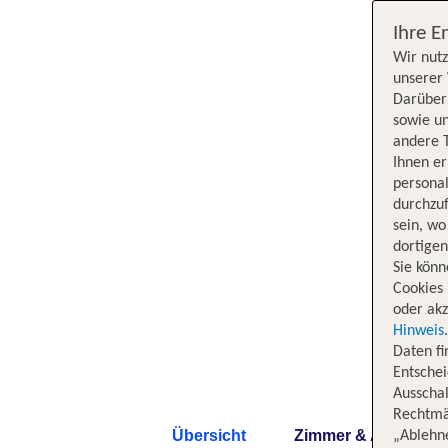
Ihre E
Wir nutz
unserer 
Darüber 
sowie un
andere 
Ihnen e
persona
durchzuf
sein, w
dortige
Sie könn
Cookies 
oder akz
Hinweis
Daten f
Entschei
Ausschal
Rechtmäß
Übersicht
Zimmer & Angebote
„Ablehn