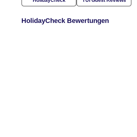
HolidayCheck
TUI Guest Reviews
HolidayCheck Bewertungen