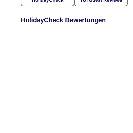
HolidayCheck
TUI Guest Reviews
HolidayCheck Bewertungen