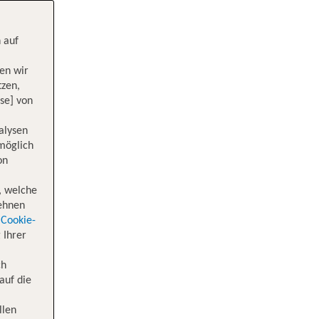
 auf
en wir
tzen,
se] von
alysen
 möglich
on
, welche
lehnen
Cookie-
 Ihrer
ch
auf die
llen