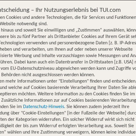
ntscheidung – Ihr Nutzungserlebnis bei TUI.com
en Cookies und andere Technologien, die für Services und Funktionen
Website notwendig sind.
hinaus und soweit Sie einwilligen und „Zustimmen“ auswählen, könn
sere bis zu fünf Partner als Drittanbieter Cookies auf Ihrem Gerät se
Technologien verwenden und personenbezogene Daten [z. B. IP-Adres
rheben und verarbeiten, um Ihnen auf oder neben unserer Webseite
lisierte Werbung und Inhalte vorzuschlagen sowie Messungen und An
ühren. Dabei kann auch ein Datentransfer in Drittstaaten [z.B. USA]
o vom EU-Datenschutzniveau abgewichen werden kann und Zugriffe v
n Behörden nicht ausgeschlossen werden können.
en mehr Informationen unter "Einstellungen" finden und entscheiden
und welche auf Cookies basierende Verarbeitung Ihrer Daten Sie ab
eptieren möchten. Weitere Information zu den Cookies finden Sie im
. Zusätzliche Informationen zur auf Cookies basierenden Verarbeitung
inden Sie im
Datenschutz-Hinweis
. Sie können zudem jederzeit Ihre
dung über "Cookie-Einstellungen" [in der Fußzeile der Webseite] dur
ten der Kategorien widerrufen. Ein solcher Widerruf wirkt sich nicht 
igkeit der bis zum Widerruf erfolgten Verarbeitung aus. Soweit Sie
Hotelinformationen
Lage
Bewertungen
en“ wählen und Ihre Zustimmung verweigern, können keine individue