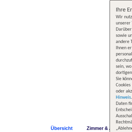
Ihre E
Wir nutz
unserer 
Darüber 
sowie un
andere 
Ihnen e
persona
durchzuf
sein, w
dortige
Sie könn
Cookies 
oder akz
Hinweis
Daten f
Entschei
Ausschal
Rechtmäß
Übersicht
Zimmer & Angebote
„Ablehn