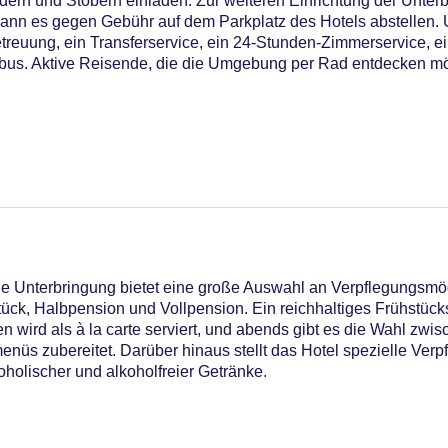
rn und Stöbern einladen. Zur weiteren Einrichtung der Unterb
ann es gegen Gebühr auf dem Parkplatz des Hotels abstellen. 
treuung, ein Transferservice, ein 24-Stunden-Zimmerservice, e
ebus. Aktive Reisende, die die Umgebung per Rad entdecken m
05
ie Unterbringung bietet eine große Auswahl an Verpflegungsmög
ück, Halbpension und Vollpension. Ein reichhaltiges Frühstücksb
iners Club, EC Maestro, Mastercard, Visa
n wird als à la carte serviert, und abends gibt es die Wahl zwis
nüs zubereitet. Darüber hinaus stellt das Hotel spezielle Ver
koholischer und alkoholfreier Getränke.