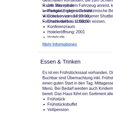
Geschäften vorhanden, die zum Schlende
Raum. Wer mit dem Fahrzeug anreist, k
24h Rezeption
Leistungen finden sich medizinische Be
Parkplatz: gegen Gebühr
Wäscheservice und ein eigener Shuttl
Check-in von: 14:00:00
Fahrradverleih zu schätzen wissen.
Check-out bis: 11:00:00
Konferenzraum
Hoteleröffnung: 2001
Hotelsafe
WLAN/WiFi im Hotel
Mehr Informationen
Letzte umfassende Renovierung: 20
Lift
Anzahl der Aufzüge: 1
Essen & Trinken
Zimmerservice
Gesamtanzahl der Stockwerke: 6
Es ist ein Frühstückssaal vorhanden. D
Gesamtanzahl der Zimmer: 66
Buchbar sind Übernachtung inkl. Frühst
Zahlungsarten: American Express, D
einen guten Start in den Tag. Mittagesse
Landeskategorie: 3 Sterne
Menü. Bei Bedarf werden auch Kinderme
bereit. Das Haus führt ein Sortiment al
Frühstück
Frühstücksbuffet
Vollpension