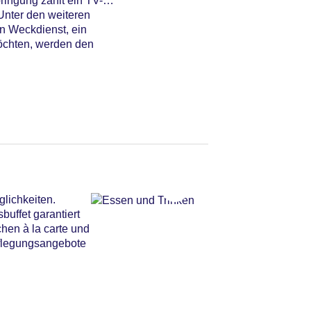
ringung zählt ein TV-
Unter den weiteren
in Weckdienst, ein
öchten, werden den
lichkeiten.
uffet garantiert
chen à la carte und
pflegungsangebote