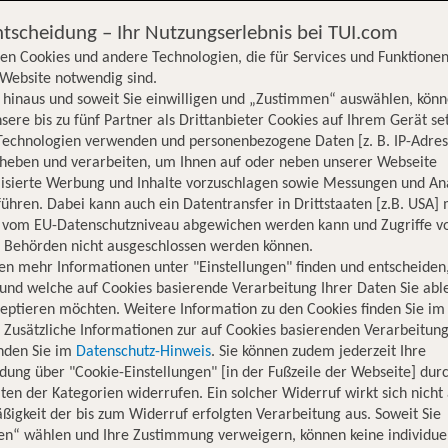
ntscheidung – Ihr Nutzungserlebnis bei TUI.com
en Cookies und andere Technologien, die für Services und Funktionen
Website notwendig sind.
hinaus und soweit Sie einwilligen und „Zustimmen“ auswählen, könn
sere bis zu fünf Partner als Drittanbieter Cookies auf Ihrem Gerät se
Technologien verwenden und personenbezogene Daten [z. B. IP-Adres
rheben und verarbeiten, um Ihnen auf oder neben unserer Webseite
lisierte Werbung und Inhalte vorzuschlagen sowie Messungen und An
ühren. Dabei kann auch ein Datentransfer in Drittstaaten [z.B. USA]
o vom EU-Datenschutzniveau abgewichen werden kann und Zugriffe v
n Behörden nicht ausgeschlossen werden können.
en mehr Informationen unter "Einstellungen" finden und entscheiden
und welche auf Cookies basierende Verarbeitung Ihrer Daten Sie ab
eptieren möchten. Weitere Information zu den Cookies finden Sie im
. Zusätzliche Informationen zur auf Cookies basierenden Verarbeitung
inden Sie im
Datenschutz-Hinweis
. Sie können zudem jederzeit Ihre
dung über "Cookie-Einstellungen" [in der Fußzeile der Webseite] dur
ten der Kategorien widerrufen. Ein solcher Widerruf wirkt sich nicht 
igkeit der bis zum Widerruf erfolgten Verarbeitung aus. Soweit Sie
Hotelinformationen
Lage
Bewertungen
en“ wählen und Ihre Zustimmung verweigern, können keine individue