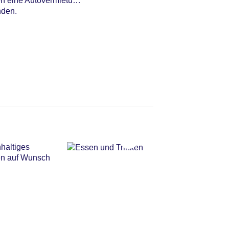
en eine Autovermietung
nden.
haltiges
den auf Wunsch