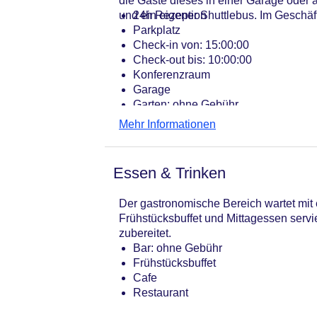
die Gäste dieses in einer Garage oder
und ein eigener Shuttlebus. Im Geschäf
24h Rezeption
Parkplatz
Check-in von: 15:00:00
Check-out bis: 10:00:00
Konferenzraum
Garage
Garten: ohne Gebühr
Hoteleröffnung: 2006
Mehr Informationen
Hotelsafe: ohne Gebühr
WLAN/WiFi im Hotel
Lift: ohne Gebühr
Essen & Trinken
Anzahl der Konferenzräume: 1
Haustiere auf Anfrage: gegen Gebüh
Der gastronomische Bereich wartet mit 
Zimmerservice: gegen Gebühr
Frühstücksbuffet und Mittagessen serv
Gesamtanzahl der Stockwerke: 4
zubereitet.
Gesamtanzahl der Zimmer: 92
Bar: ohne Gebühr
Zahlungsarten: American Express, D
Frühstücksbuffet
Landeskategorie: 4 Sterne
Cafe
Restaurant