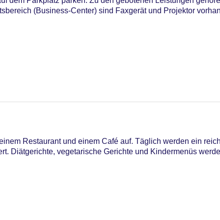
 auf dem Parkplatz parken. Zu den gebotenen Leistungen gehör
tsbereich (Business-Center) sind Faxgerät und Projektor vorha
r
einem Restaurant und einem Café auf. Täglich werden ein reich
iert. Diätgerichte, vegetarische Gerichte und Kindermenüs wer
iners Club, Mastercard, Visa