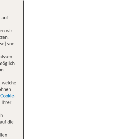
 auf
en wir
tzen,
se] von
alysen
 möglich
on
, welche
lehnen
Cookie-
 Ihrer
ch
auf die
llen