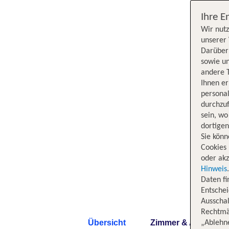
Ihre E
Wir nutz
unserer 
Darüber 
sowie un
andere 
Ihnen e
persona
durchzuf
sein, w
dortige
Sie könn
Cookies 
oder akz
Hinweis
Daten f
Entschei
Ausschal
Rechtmäß
Übersicht
Zimmer & Angebote
„Ablehn