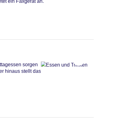
tet ein Faxgerät an.
ittagessen sorgen
r hinaus stellt das