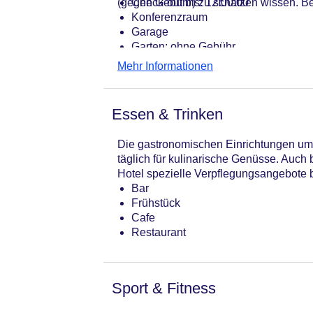
(gegen Gebühr) zu schätzen wissen. Bei
Check-out bis: 12:00:00
Konferenzraum
Garage
Garten: ohne Gebühr
Hotelsafe
Mehr Informationen
WLAN/WiFi im Hotel
Lift
Anzahl der Konferenzräume: 1
Essen & Trinken
Anzahl der Aufzüge: 1
Haustiere
Die gastronomischen Einrichtungen umf
Zimmerservice
täglich für kulinarische Genüsse. Auch 
Sonnenterrasse
Hotel spezielle Verpflegungsangebote b
Gesamtanzahl der Zimmer: 128
Bar
Zahlungsarten: American Express, D
Frühstück
Landeskategorie: 5 Sterne
Cafe
Restaurant
Sport & Fitness