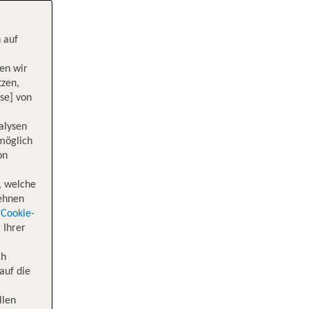
 auf
en wir
tzen,
se] von
alysen
 möglich
on
, welche
lehnen
Cookie-
 Ihrer
ch
auf die
llen