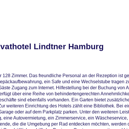
ivathotel Lindtner Hamburg
r 128 Zimmer. Das freundliche Personal an der Rezeption ist ge
e Gepäckaufbewahrung, ein Safe und eine Wechselstube tragen 
Gäste Zugang zum Internet. Hilfestellung bei der Buchung von 
erfügt über eine Reihe von behindertengerechten Annehmlichke
eschäfte sind ebenfalls vorhanden. Ein Garten bietet zusätzlic
r weiteren Einrichtung des Hotels zählt eine Bibliothek. Bei e
Garage oder auf dem Parkplatz parken. Unter den weiteren Leis
ng, eine Autovermietung, ein Zimmerservice, ein Wäscheservice
isende, die die Umgebung per Rad entdecken möchten, werden 