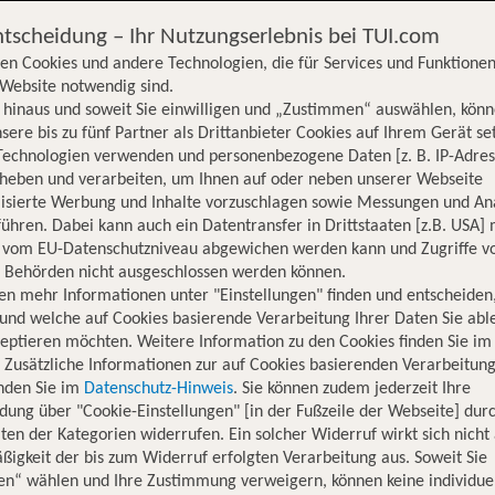
ntscheidung – Ihr Nutzungserlebnis bei TUI.com
en Cookies und andere Technologien, die für Services und Funktionen
Website notwendig sind.
hinaus und soweit Sie einwilligen und „Zustimmen“ auswählen, könn
sere bis zu fünf Partner als Drittanbieter Cookies auf Ihrem Gerät se
Technologien verwenden und personenbezogene Daten [z. B. IP-Adres
rheben und verarbeiten, um Ihnen auf oder neben unserer Webseite
lisierte Werbung und Inhalte vorzuschlagen sowie Messungen und An
ühren. Dabei kann auch ein Datentransfer in Drittstaaten [z.B. USA]
o vom EU-Datenschutzniveau abgewichen werden kann und Zugriffe v
n Behörden nicht ausgeschlossen werden können.
en mehr Informationen unter "Einstellungen" finden und entscheiden
und welche auf Cookies basierende Verarbeitung Ihrer Daten Sie ab
eptieren möchten. Weitere Information zu den Cookies finden Sie im
. Zusätzliche Informationen zur auf Cookies basierenden Verarbeitung
inden Sie im
Datenschutz-Hinweis
. Sie können zudem jederzeit Ihre
dung über "Cookie-Einstellungen" [in der Fußzeile der Webseite] dur
ten der Kategorien widerrufen. Ein solcher Widerruf wirkt sich nicht 
igkeit der bis zum Widerruf erfolgten Verarbeitung aus. Soweit Sie
Hotelinformationen
Lage
Bewertungen
en“ wählen und Ihre Zustimmung verweigern, können keine individue