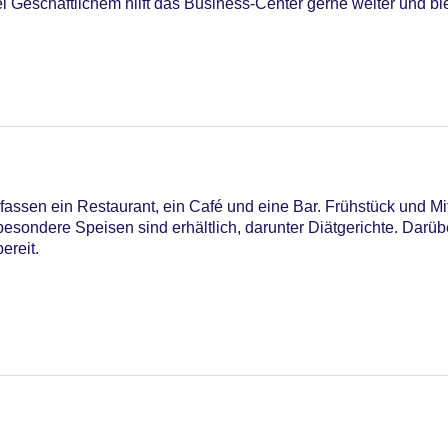
 Geschäftlichem hilft das Business-Center gerne weiter und bie
assen ein Restaurant, ein Café und eine Bar. Frühstück und M
besondere Speisen sind erhältlich, darunter Diätgerichte. Darübe
ereit.
iners Club, EC Maestro, Mastercard, Visa