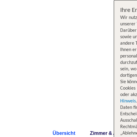
Ihre E
Wir nutz
unserer 
Darüber 
sowie un
andere 
Ihnen e
persona
durchzuf
sein, w
dortige
Sie könn
Cookies 
oder akz
Hinweis
Daten f
Entschei
Ausschal
Rechtmäß
Übersicht
Zimmer & Angebote
„Ablehn