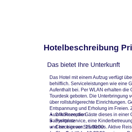
Hotelbeschreibung Pr
Das bietet Ihre Unterkunft
Das Hotel mit einem Aufzug verfügt übe
behilflich. Serviceleistungen wie ein
Aufenthalt bei. Per WLAN erhalten die 
Tourdesk geboten. Die Unterbringung v
über rollstuhlgerechte Einrichtungen. G
Entspannung und Erholung im Freien. Zu
Auto können die Gäste dieses in einer 
24h Rezeption
Babysitterservice, eine Kinderbetreuu
Parkplatz
und ein eigener Shuttlebus. Aktive Re
Check-in von: 15:00:00