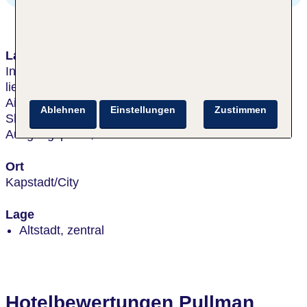
Lage & Umgebung
In erstklassiger Lage Hotel, direkt im Stadtzentrum,
liegt es etwa 18 km vom Cape Town International
Airport entfernt. Die V&A Waterfront als bedeutende
Ablehnen
Einstellungen
Zustimmen
Shoppingmall ist nur ca. 1,5 km entfernt. Ein idealer
Ausgangspunkt, um die Stadt zu erkunden.
Ort
Kapstadt/City
Lage
Altstadt, zentral
Hotelbewertungen Pullman