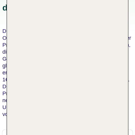
der Unterkunft
Dieses Hotel wurde von einer unabhängigen
Organisation als nachhaltiges Hotel zertifiziert. Dieser
Prozess umfasst eine Bewertung durch einen Dritten,
die bescheinigt, dass das Hotel die Kriterien des
Global Sustainable Tourism Council oder einen
gleichwertigen Standard erfüllt. Für jeden
erwachsenen Gast in diesem Hotel spendet die TUI
1€ an die TUI Care Foundation, für jedes Kind 0,50€.
Die TUI Care Foundation initiiert und unterstützt
Projekte, die jungen Menschen auf der ganzen Welt
neue Zukunftsperspektiven eröffnen, Natur und
Umwelt schützen und die nachhaltige Entwicklung
von Urlaubsdestinationen fördern.