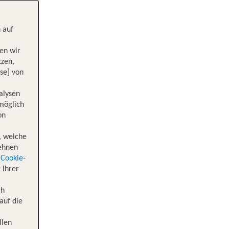
 auf
en wir
tzen,
se] von
alysen
 möglich
on
, welche
lehnen
Cookie-
 Ihrer
ch
auf die
llen