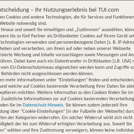
ntscheidung – Ihr Nutzungserlebnis bei TUI.com
en Cookies und andere Technologien, die für Services und Funktionen
Website notwendig sind.
hinaus und soweit Sie einwilligen und „Zustimmen“ auswählen, könn
sere bis zu fünf Partner als Drittanbieter Cookies auf Ihrem Gerät se
Technologien verwenden und personenbezogene Daten [z. B. IP-Adres
rheben und verarbeiten, um Ihnen auf oder neben unserer Webseite
lisierte Werbung und Inhalte vorzuschlagen sowie Messungen und An
ühren. Dabei kann auch ein Datentransfer in Drittstaaten [z.B. USA]
o vom EU-Datenschutzniveau abgewichen werden kann und Zugriffe v
n Behörden nicht ausgeschlossen werden können.
en mehr Informationen unter "Einstellungen" finden und entscheiden
und welche auf Cookies basierende Verarbeitung Ihrer Daten Sie ab
eptieren möchten. Weitere Information zu den Cookies finden Sie im
. Zusätzliche Informationen zur auf Cookies basierenden Verarbeitung
inden Sie im
Datenschutz-Hinweis
. Sie können zudem jederzeit Ihre
dung über "Cookie-Einstellungen" [in der Fußzeile der Webseite] dur
ten der Kategorien widerrufen. Ein solcher Widerruf wirkt sich nicht 
igkeit der bis zum Widerruf erfolgten Verarbeitung aus. Soweit Sie
Hotelinformationen
Lage
Bewertungen
en“ wählen und Ihre Zustimmung verweigern, können keine individue