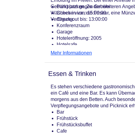
Erholung im Freien. Bei einer Anreise 
Gebühr) parken. Zu den weiteren Angeb
Parkplatz: gegen Gebühr
Wäscheservice, ein Friseur, eine Münzw
Check-in von: 15:00:00
Verfügung.
Check-out bis: 13:00:00
Konferenzraum
Garage
Hoteleröffnung: 2005
Hotelsafe
WLAN/WiFi im Hotel
Mehr Informationen
Letzte umfassende Renovierung: 20
Lift
Anzahl der Aufzüge: 1
Essen & Trinken
Haustiere: gegen Gebühr
Zimmerservice
Es stehen verschiedene gastronomische 
Sonnenterrasse
ein Café und eine Bar. Es kann Übernac
Gesamtanzahl der Stockwerke: 4
morgens aus den Betten. Auch besondere 
Gesamtanzahl der Zimmer: 35
Verpflegungsangebote und Picknick erhä
Zahlungsarten: American Express, D
Bar
Landeskategorie: 3 Sterne
Frühstück
Frühstücksbuffet
Cafe