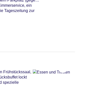
 dem Parkplatz (gegen
Zimmerservice, ein
ie Tageszeitung zur
n Frühstückssaal,
cksbuffet lockt
d spezielle