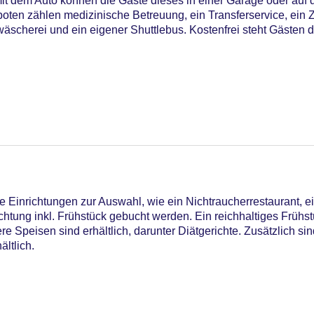
mit dem Auto können die Gäste dieses in einer Garage oder auf
oten zählen medizinische Betreuung, ein Transferservice, ein 
äscherei und ein eigener Shuttlebus. Kostenfrei steht Gästen d
08
Einrichtungen zur Auswahl, wie ein Nichtraucherrestaurant, ei
htung inkl. Frühstück gebucht werden. Ein reichhaltiges Frühstü
Speisen sind erhältlich, darunter Diätgerichte. Zusätzlich sin
ltlich.
iners Club, Mastercard, Visa