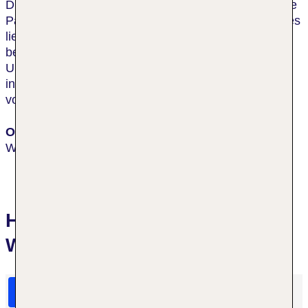
Durch die Lage gegenüber vom Ufer und von dem Te
Papa bietet das Hotel tolle Aussicht auf den Hafen, es
liegt im Herzen der Stadt, in Fußgängerentfernung
befinden sich Einkaufsmöglichkeiten, Restaurants,
Unterhaltungsangebote und Nachtclubs. Der
internationale Flughafen Wellington liegt rund 10 km
vom Hotel entfernt.
Ort
Wellington
Hotelbewertungen QT
Wellington
HolidayCheck Bewertungen
Das sagen TUI Gäste