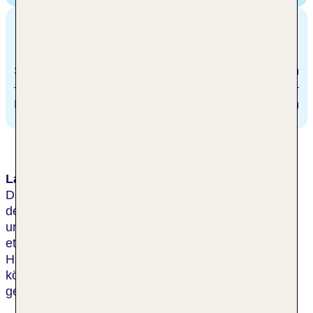
Entfernungen
Stadtzentrum/Ortszentrum
900 m
Bahnhof
78.7 km
Lage & Umgebung
Das zentral gelegene Hotel befindet sich zwischen
der Altstadt von Krakau und dem Viertel Kazimierz,
unweit vieler Sehenswürdigkeiten. Es ist lediglich
etwa 700 m von der Burg Wawel und ca. 1 km vom
Hauptmarkt entfernt. Der Bus- und der Bahnhof
können im Umkreis von etwa 1,4 km um das Hotel
gefunden werden.