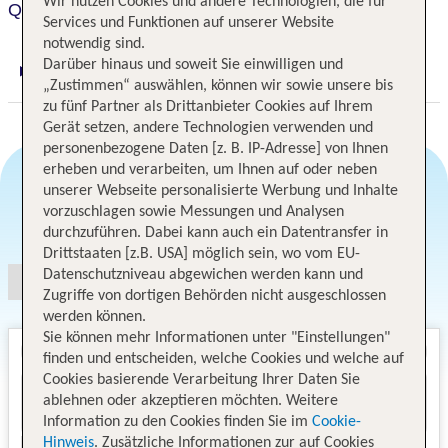
Wir nutzen Cookies und andere Technologien, die für
Queen Boutique
Services und Funktionen auf unserer Website
notwendig sind.
Darüber hinaus und soweit Sie einwilligen und
Digitaler und telefonischer 24/7 TUI Service
„Zustimmen“ auswählen, können wir sowie unsere bis
zu fünf Partner als Drittanbieter Cookies auf Ihrem
Gerät setzen, andere Technologien verwenden und
personenbezogene Daten [z. B. IP-Adresse] von Ihnen
erheben und verarbeiten, um Ihnen auf oder neben
unserer Webseite personalisierte Werbung und Inhalte
vorzuschlagen sowie Messungen und Analysen
Angebotsauswahl
durchzuführen. Dabei kann auch ein Datentransfer in
Drittstaaten [z.B. USA] möglich sein, wo vom EU-
Datenschutzniveau abgewichen werden kann und
Zugriffe von dortigen Behörden nicht ausgeschlossen
werden können.
Sie können mehr Informationen unter "Einstellungen"
finden und entscheiden, welche Cookies und welche auf
Cookies basierende Verarbeitung Ihrer Daten Sie
ablehnen oder akzeptieren möchten. Weitere
Information zu den Cookies finden Sie im
Cookie-
Hinweis
. Zusätzliche Informationen zur auf Cookies