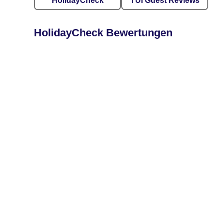
HolidayCheck
TUI Guest Reviews
HolidayCheck Bewertungen