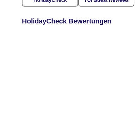
HolidayCheck
TUI Guest Reviews
HolidayCheck Bewertungen