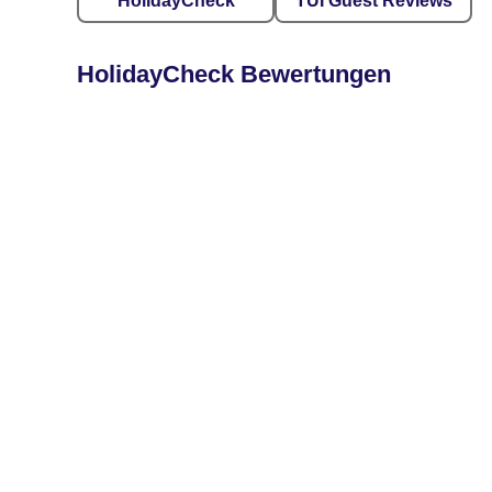
HolidayCheck
TUI Guest Reviews
HolidayCheck Bewertungen