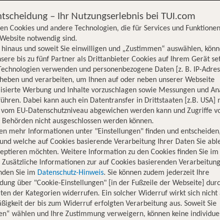
ntscheidung – Ihr Nutzungserlebnis bei TUI.com
en Cookies und andere Technologien, die für Services und Funktionen
Website notwendig sind.
hinaus und soweit Sie einwilligen und „Zustimmen“ auswählen, könn
sere bis zu fünf Partner als Drittanbieter Cookies auf Ihrem Gerät se
Technologien verwenden und personenbezogene Daten [z. B. IP-Adres
rheben und verarbeiten, um Ihnen auf oder neben unserer Webseite
lisierte Werbung und Inhalte vorzuschlagen sowie Messungen und An
ühren. Dabei kann auch ein Datentransfer in Drittstaaten [z.B. USA]
o vom EU-Datenschutzniveau abgewichen werden kann und Zugriffe v
n Behörden nicht ausgeschlossen werden können.
en mehr Informationen unter "Einstellungen" finden und entscheiden
und welche auf Cookies basierende Verarbeitung Ihrer Daten Sie ab
eptieren möchten. Weitere Information zu den Cookies finden Sie im
. Zusätzliche Informationen zur auf Cookies basierenden Verarbeitung
inden Sie im
Datenschutz-Hinweis
. Sie können zudem jederzeit Ihre
dung über "Cookie-Einstellungen" [in der Fußzeile der Webseite] dur
ten der Kategorien widerrufen. Ein solcher Widerruf wirkt sich nicht 
igkeit der bis zum Widerruf erfolgten Verarbeitung aus. Soweit Sie
Hotelinformationen
Lage
Bewertungen
en“ wählen und Ihre Zustimmung verweigern, können keine individue