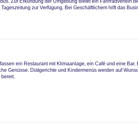
bus. Zur Erkundung der Umgebung bietet ein Fahrradverleih d
e Tageszeitung zur Verfügung. Bei Geschäftlichem hilft das Bus
 Sonnenschirme am Pool, Liegen am Pool
ssen ein Restaurant mit Klimaanlage, ein Café und eine Bar. E
ische Genüsse. Diätgerichte und Kindermenüs werden auf Wunsch
bereit.