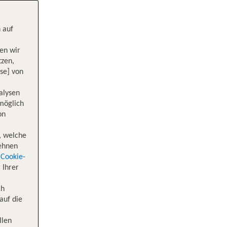
 auf
en wir
tzen,
se] von
alysen
 möglich
on
, welche
lehnen
Cookie-
 Ihrer
ch
auf die
llen