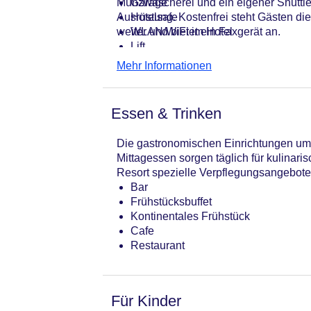
Münzwäscherei und ein eigener Shuttle
Garage
Ausrüstung. Kostenfrei steht Gästen di
Hotelsafe
weiter und bietet ein Faxgerät an.
WLAN/WiFi im Hotel
Lift
Anzahl der Aufzüge: 1
Mehr Informationen
Zimmerservice
Sonnenterrasse
Gesamtanzahl der Zimmer: 53
Essen & Trinken
Pools:Kinderbecken, Outdoor Pool,
Landeskategorie: 5 Sterne
Die gastronomischen Einrichtungen umfa
Mittagessen sorgen täglich für kulinar
Resort spezielle Verpflegungsangebote 
Bar
Frühstücksbuffet
Kontinentales Frühstück
Cafe
Restaurant
Für Kinder