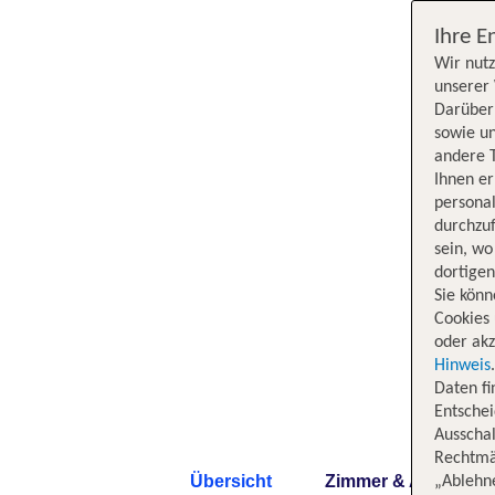
Ihre E
Wir nutz
unserer 
Darüber 
sowie un
andere 
Ihnen e
persona
durchzuf
sein, w
dortige
Sie könn
Cookies 
oder akz
Hinweis
Daten f
Entschei
Ausschal
Rechtmäß
Übersicht
Zimmer & Angebote
„Ablehn