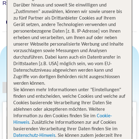
Ramada by Wyndham The Hague Scheveningen
Darüber hinaus und soweit Sie einwilligen und
„Zustimmen“ auswählen, können wir sowie unsere bis
zu fünf Partner als Drittanbieter Cookies auf Ihrem
Digitaler und telefonischer 24/7 TUI Service
Gerät setzen, andere Technologien verwenden und
personenbezogene Daten [z. B. IP-Adresse] von Ihnen
erheben und verarbeiten, um Ihnen auf oder neben
unserer Webseite personalisierte Werbung und Inhalte
vorzuschlagen sowie Messungen und Analysen
durchzuführen. Dabei kann auch ein Datentransfer in
Drittstaaten [z.B. USA] möglich sein, wo vom EU-
Angebotsauswahl
Datenschutzniveau abgewichen werden kann und
Zugriffe von dortigen Behörden nicht ausgeschlossen
werden können.
Sie können mehr Informationen unter "Einstellungen"
finden und entscheiden, welche Cookies und welche auf
Cookies basierende Verarbeitung Ihrer Daten Sie
ablehnen oder akzeptieren möchten. Weitere
Information zu den Cookies finden Sie im
Cookie-
Hinweis
. Zusätzliche Informationen zur auf Cookies
basierenden Verarbeitung Ihrer Daten finden Sie im
Datenschutz-Hinweis
. Sie können zudem jederzeit Ihre