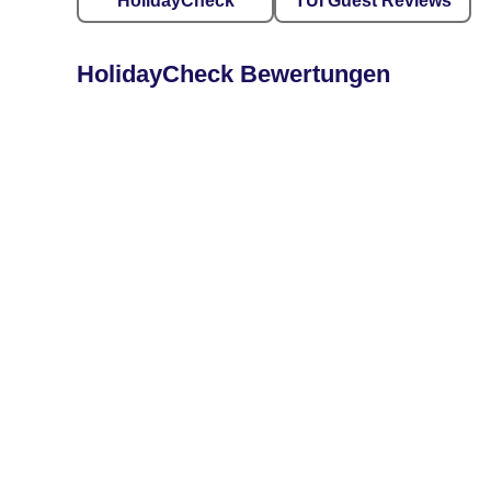
HolidayCheck
TUI Guest Reviews
HolidayCheck Bewertungen