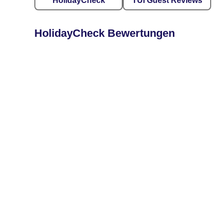
HolidayCheck
TUI Guest Reviews
HolidayCheck Bewertungen