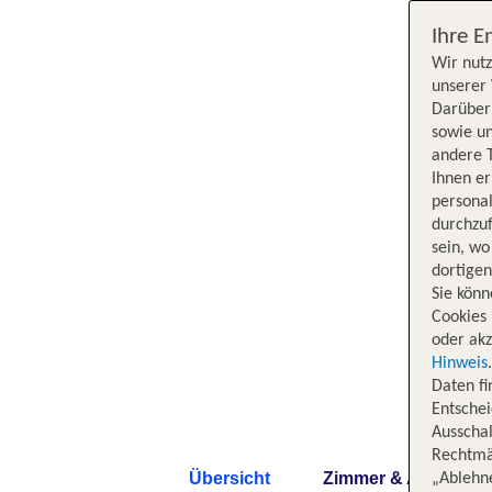
Ihre E
Wir nutz
unserer 
Darüber 
sowie un
andere 
Ihnen e
persona
durchzuf
sein, w
dortige
Sie könn
Cookies 
oder akz
Hinweis
Daten f
Entschei
Ausschal
Rechtmäß
Übersicht
Zimmer & Angebote
„Ablehn