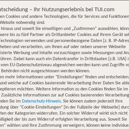
ntscheidung – Ihr Nutzungserlebnis bei TUI.com
en Cookies und andere Technologien, die für Services und Funktionen
Website notwendig sind.
hinaus und soweit Sie einwilligen und „Zustimmen“ auswählen, könn
sere bis zu fünf Partner als Drittanbieter Cookies auf Ihrem Gerät se
Technologien verwenden und personenbezogene Daten [z. B. IP-Adres
rheben und verarbeiten, um Ihnen auf oder neben unserer Webseite
lisierte Werbung und Inhalte vorzuschlagen sowie Messungen und An
ühren. Dabei kann auch ein Datentransfer in Drittstaaten [z.B. USA]
o vom EU-Datenschutzniveau abgewichen werden kann und Zugriffe v
n Behörden nicht ausgeschlossen werden können.
en mehr Informationen unter "Einstellungen" finden und entscheiden
und welche auf Cookies basierende Verarbeitung Ihrer Daten Sie ab
eptieren möchten. Weitere Information zu den Cookies finden Sie im
. Zusätzliche Informationen zur auf Cookies basierenden Verarbeitung
inden Sie im
Datenschutz-Hinweis
. Sie können zudem jederzeit Ihre
dung über "Cookie-Einstellungen" [in der Fußzeile der Webseite] dur
ten der Kategorien widerrufen. Ein solcher Widerruf wirkt sich nicht 
igkeit der bis zum Widerruf erfolgten Verarbeitung aus. Soweit Sie
Hotelinformationen
Lage
Bewertungen
en“ wählen und Ihre Zustimmung verweigern, können keine individue