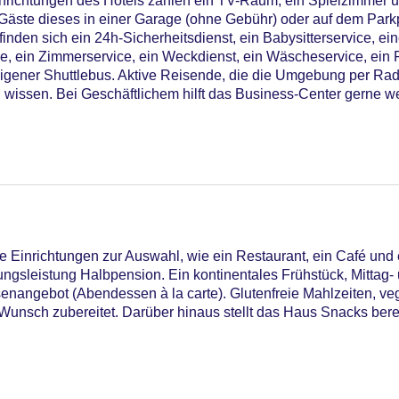
nrichtungen des Hotels zählen ein TV-Raum, ein Spielzimmer un
 Gäste dieses in einer Garage (ohne Gebühr) oder auf dem Park
inden sich ein 24h-Sicherheitsdienst, ein Babysitterservice, ei
e, ein Zimmerservice, ein Weckdienst, ein Wäscheservice, ein F
eigener Shuttlebus. Aktive Reisende, die die Umgebung per Ra
wissen. Bei Geschäftlichem hilft das Business-Center gerne wei
 Einrichtungen zur Auswahl, wie ein Restaurant, ein Café und 
gungsleistung Halbpension. Ein kontinentales Frühstück, Mitta
nangebot (Abendessen à la carte). Glutenfreie Mahlzeiten, ve
unsch zubereitet. Darüber hinaus stellt das Haus Snacks berei
onnenschirme am Pool, Liegen am Pool
iners Club, EC Maestro, Mastercard, Visa