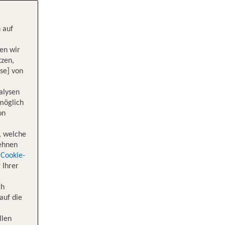
 auf
en wir
tzen,
se] von
alysen
 möglich
on
, welche
lehnen
Cookie-
 Ihrer
ch
auf die
llen