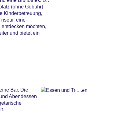
d eine Bibliothek. Bei
platz (ohne Gebühr)
ne Kinderbetreuung,
riseur, eine
d entdecken möchten,
ter und bietet ein
eine Bar. Die
g- und Abendessen
getarische
t.