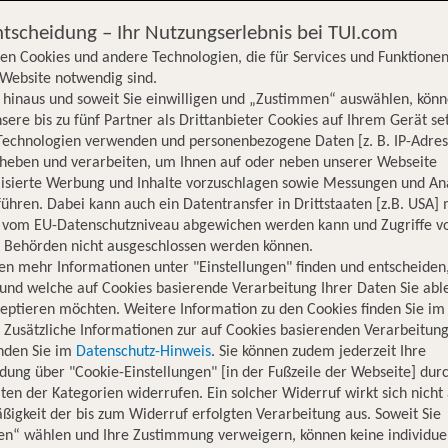
ntscheidung – Ihr Nutzungserlebnis bei TUI.com
en Cookies und andere Technologien, die für Services und Funktionen
Website notwendig sind.
hinaus und soweit Sie einwilligen und „Zustimmen“ auswählen, könn
sere bis zu fünf Partner als Drittanbieter Cookies auf Ihrem Gerät se
Technologien verwenden und personenbezogene Daten [z. B. IP-Adres
rheben und verarbeiten, um Ihnen auf oder neben unserer Webseite
lisierte Werbung und Inhalte vorzuschlagen sowie Messungen und An
ühren. Dabei kann auch ein Datentransfer in Drittstaaten [z.B. USA]
o vom EU-Datenschutzniveau abgewichen werden kann und Zugriffe v
n Behörden nicht ausgeschlossen werden können.
en mehr Informationen unter "Einstellungen" finden und entscheiden
und welche auf Cookies basierende Verarbeitung Ihrer Daten Sie ab
eptieren möchten. Weitere Information zu den Cookies finden Sie im
. Zusätzliche Informationen zur auf Cookies basierenden Verarbeitung
inden Sie im
Datenschutz-Hinweis
. Sie können zudem jederzeit Ihre
dung über "Cookie-Einstellungen" [in der Fußzeile der Webseite] dur
ten der Kategorien widerrufen. Ein solcher Widerruf wirkt sich nicht 
igkeit der bis zum Widerruf erfolgten Verarbeitung aus. Soweit Sie
Hotelinformationen
Lage
Bewertungen
en“ wählen und Ihre Zustimmung verweigern, können keine individue