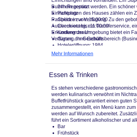
Einrichtungen sind vorhanden. Ein Su
Bummeln genutzt werden. Ein schöner G
24h Rezeption
Einrichtungen des Hauses zählen ein Z
Parkplatz
Parkplätze zur Verfügung. Zu den gebot
Check-in von: 16:00:00
Autovermietung, ein Transferservice, e
Check-out bis: 11:00:00
Erkundung der Umgebung bietet ein Fah
Konferenzraum
Verfügung. Im Geschäftsbereich (Busin
Garten: ohne Gebühr
Hoteleröffnung: 1984
Hotelsafe
Mehr Informationen
WLAN/WiFi im Hotel
Letzte umfassende Renovierung: 20
Lift
Essen & Trinken
Minimarkt
Anzahl der Konferenzräume: 1
Es stehen verschiedene gastronomische
Anzahl der Aufzüge: 1
werden kulinarisch verwöhnt im Nichtra
Haustiere: gegen Gebühr
Buffetfrühstück garantiert einen guten 
Zimmerservice
zusammengestellt, ein Menü kann zum 
Sonnenterrasse
werden auf Wunsch zubereitet. Zusätzli
Gesamtanzahl der Stockwerke: 10
führt ein Sortiment alkoholischer und al
Gesamtanzahl der Zimmer: 780
Bar
Pools:Kinderbecken, Indoor Pool: o
Frühstück
Zahlungsarten: American Express, D