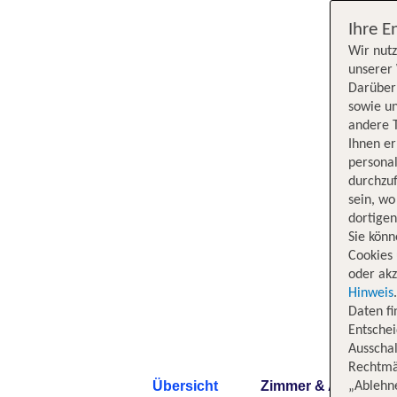
Ihre E
Wir nutz
unserer 
Darüber 
sowie un
andere 
Ihnen e
persona
durchzuf
sein, w
dortige
Sie könn
Cookies 
oder akz
Hinweis
Daten f
Entschei
Ausschal
Rechtmäß
Übersicht
Zimmer & Angebote
„Ablehn