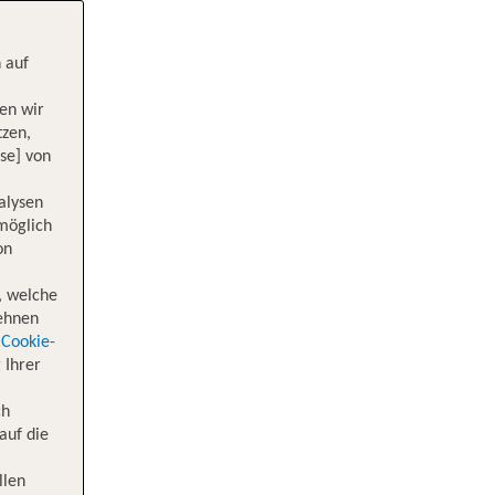
 auf
en wir
tzen,
se] von
alysen
 möglich
on
, welche
lehnen
Cookie-
 Ihrer
ch
auf die
llen