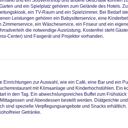
permarkt und ein Souvenirshop und andere Geschäfte können z
arten und ein Spielplatz gehören zum Gelände des Hotels. Zu
eitungskiosk, ein TV-Raum und ein Spielzimmer. Bei Bedarf s
enen Leistungen gehören ein Babysitterservice, eine Kinderbet
in Zimmerservice, ein Wäscheservice, ein Friseur und ein eigene
rradverleih die notwendige Ausrüstung. Kostenfrei steht Gäste
ess-Center) sind Faxgerät und Projektor vorhanden.
04
 Einrichtungen zur Auswahl, wie ein Café, eine Bar und ein Pu
ucherrestaurant mit Klimaanlage und Kinderhochstühlen. Ein k
Start in den Tag. Ein abwechslungsreiches Buffet zum Frühstück 
Mittagessen und Abendessen bestellt werden. Diätgerichte un
ch sind spezielle Verpflegungsangebote und Snacks erhältlich.
koholfreier Getränke.
hne Gebühr, Outdoor Pool, Sonnenschirme am Pool, Liegen am 
iners Club, EC Maestro, Mastercard, Visa