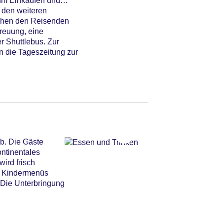
um Einkaufen und
 den weiteren
tehen den Reisenden
reuung, eine
r Shuttlebus. Zur
n die Tageszeitung zur
b. Die Gäste
ontinentales
wird frisch
d Kindermenüs
 Die Unterbringung
Pool, Wasserrutsche