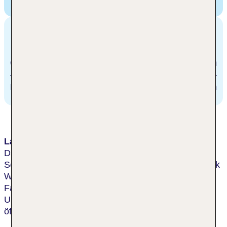
Drive, Orlando, USA
Entfernungen
Orlando International Airport
21 km
Downtown Orlando
24 km
Lage & Umgebung
Das Hotel genießt eine schöne Lage nur wenige
Schritte von Sea World entfernt. Den berühmten Park
Walt Disney World erreicht man nach etwa 15 min
Fahrzeit. Vielfältige Einkaufs- und
Unterhaltungsmöglichkeiten findet man in ca. 800 m,
öffentliche Verkehrsmittel in rund 200 m.