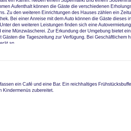
afft ein Kamin. Neben einem Supermarkt und einem Souvenirsh
hmen Aufenthalt können die Gäste die verschiedenen Erholung
ens. Zu den weiteren Einrichtungen des Hauses zählen ein Zeitu
hek. Bei einer Anreise mit dem Auto können die Gäste dieses i
Unter den weiteren Leistungen finden sich eine Autovermietung
 eine Münzwäscherei. Zur Erkundung der Umgebung bietet ein 
t Gästen die Tageszeitung zur Verfügung. Bei Geschäftlichem hi
erät an.
ssen ein Café und eine Bar. Ein reichhaltiges Frühstücksbuffe
h Kindermenüs zubereitet.
iners Club, Mastercard, Visa