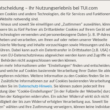
ntscheidung – Ihr Nutzungserlebnis bei TUI.com
en Cookies und andere Technologien, die für Services und Funktionen
Website notwendig sind.
hinaus und soweit Sie einwilligen und „Zustimmen“ auswählen, könn
sere bis zu fünf Partner als Drittanbieter Cookies auf Ihrem Gerät se
Technologien verwenden und personenbezogene Daten [z. B. IP-Adres
rheben und verarbeiten, um Ihnen auf oder neben unserer Webseite
lisierte Werbung und Inhalte vorzuschlagen sowie Messungen und An
ühren. Dabei kann auch ein Datentransfer in Drittstaaten [z.B. USA]
o vom EU-Datenschutzniveau abgewichen werden kann und Zugriffe v
n Behörden nicht ausgeschlossen werden können.
en mehr Informationen unter "Einstellungen" finden und entscheiden
und welche auf Cookies basierende Verarbeitung Ihrer Daten Sie ab
eptieren möchten. Weitere Information zu den Cookies finden Sie im
. Zusätzliche Informationen zur auf Cookies basierenden Verarbeitung
inden Sie im
Datenschutz-Hinweis
. Sie können zudem jederzeit Ihre
dung über "Cookie-Einstellungen" [in der Fußzeile der Webseite] dur
ten der Kategorien widerrufen. Ein solcher Widerruf wirkt sich nicht 
igkeit der bis zum Widerruf erfolgten Verarbeitung aus. Soweit Sie
Hotelinformationen
Lage
Bewertungen
en“ wählen und Ihre Zustimmung verweigern, können keine individue