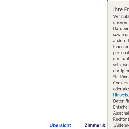
Ihre E
Wir nutz
unserer 
Darüber 
sowie un
andere 
Ihnen e
persona
durchzuf
sein, w
dortige
Sie könn
Cookies 
oder akz
Hinweis
Daten f
Entschei
Ausschal
Rechtmäß
Übersicht
Zimmer & Angebote
„Ablehn