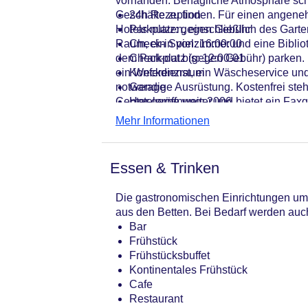
vorhanden. Behagliche Atmosphäre sch
Geschäfte zu finden. Für einen angene
24h Rezeption
Hotels nutzen, einschließlich des Gart
Parkplatz: gegen Gebühr
Raum, ein Spielzimmer und eine Bibliot
Check-in von: 16:00:00
dem Parkplatz (gegen Gebühr) parken. 
Check-out bis: 12:00:01
ein Weckdienst, ein Wäscheservice und
Konferenzraum
notwendige Ausrüstung. Kostenfrei steh
Garage
Center gerne weiter und bietet ein Faxg
Hoteleröffnung: 2006
Hotelsafe
Mehr Informationen
WLAN/WiFi im Hotel
Lift
Minimarkt
Essen & Trinken
Anzahl der Konferenzräume: 1
Anzahl der Aufzüge: 1
Die gastronomischen Einrichtungen umfa
Haustiere: gegen Gebühr
aus den Betten. Bei Bedarf werden auc
Zimmerservice
Bar
Sonnenterrasse
Frühstück
Gesamtanzahl der Stockwerke: 14
Frühstücksbuffet
Gesamtanzahl der Zimmer: 229
Kontinentales Frühstück
Zahlungsarten: American Express, D
Cafe
Landeskategorie: 3 Sterne
Restaurant