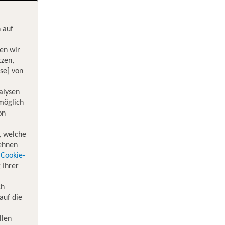
 auf
en wir
tzen,
se] von
alysen
 möglich
on
, welche
lehnen
Cookie-
 Ihrer
ch
auf die
llen