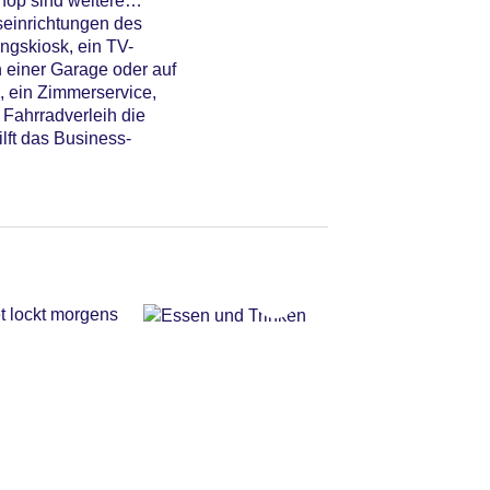
op sind weitere
seinrichtungen des
ngskiosk, ein TV-
n einer Garage oder auf
, ein Zimmerservice,
Fahrradverleih die
lft das Business-
t lockt morgens