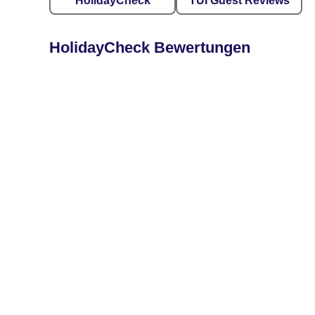
HolidayCheck
TUI Guest Reviews
HolidayCheck Bewertungen