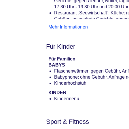
Gerichte: gegen Gebühr, Buffet, tägli
Coffee Breaks: gegen Gebühr
17:30 Uhr - 19:30 Uhr und 20:00 Uhr
Gebäudeanzahl: 1, Etagen: 4, Zimme
Restaurant „Seewirtschaft“: Küche: 
Landeskategorie: 4 Sterne
Gebühr, lactosefreie Gerichte: gege
gegen Gebühr, vegetarische Gerichte
Mehr Informationen
Uhr, Fr. 12:30 Uhr - 20:00 Uhr, Sa. 1
Restaurant „Bistro Seeblick“: Küche: 
Terrasse, am Pool
Für Kinder
Bar „Kaminbar“: täglich 17:00 Uhr - 
Für Familien
BABYS
Flaschenwärmer: gegen Gebühr, Anf
Babyphone: ohne Gebühr, Anfrage 
Kinderhochstuhl
KINDER
Kindermenü
Sport & Fitness