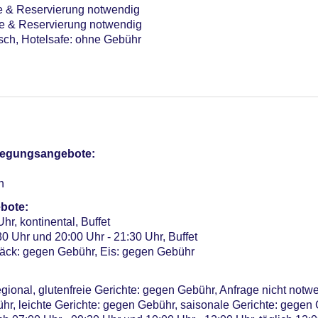
e & Reservierung notwendig
ge & Reservierung notwendig
sch, Hotelsafe: ohne Gebühr
 Indoor, Süßwasser, beheizbar, Liegen: ohne Gebühr
 ohne Gebühr, Outdoor, Thermalwasser, beheizbar, im Wellnes
r, Outdoor, Thermalwasser, beheizbar, Liegen
pflegungsangebote:
oor, Thermalwasser, Liegen, Sonnenschirme
n
bote:
otel (Anlage): ohne Gebühr
hr, kontinental, Buffet
0 Uhr und 20:00 Uhr - 21:30 Uhr, Buffet
sterCard, EC Karte/Maestro
ck: gegen Gebühr, Eis: gegen Gebühr
 25 EUR, Anfrage & Reservierung notwendig
Verfügbarkeit), unbewacht: pro Tag ca. 17 EUR, Garage: pro Ta
egional, glutenfreie Gerichte: gegen Gebühr, Anfrage nicht not
a. 15 EUR
r, leichte Gerichte: gegen Gebühr, saisonale Gerichte: gegen 
me: 5, klimatisierte Tagungsräume, Tageslicht, Tagungsequipm