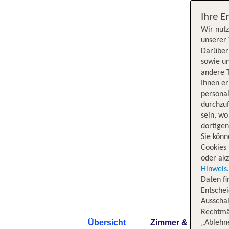
Ihre E
Wir nutz
unserer 
Darüber 
sowie un
andere 
Ihnen e
persona
durchzuf
sein, w
dortige
Sie könn
Cookies 
oder akz
Hinweis
Daten f
Entschei
Ausschal
Rechtmäß
Übersicht
Zimmer & Angebote
„Ablehn