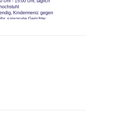
0 Uhr - 15:00 Uhr, täglich
rhochstuhl
twendig, Kindermenü: gegen
hr, saisonale Gerichte:
 Uhr, Do. 17:00 Uhr - 22:00
mit Terrasse, Kinderhochstuhl
00 Uhr - 19:00 Uhr, mit