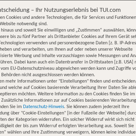
ntscheidung – Ihr Nutzungserlebnis bei TUI.com
en Cookies und andere Technologien, die für Services und Funktionen
Website notwendig sind.
hinaus und soweit Sie einwilligen und „Zustimmen“ auswählen, könn
sere bis zu fünf Partner als Drittanbieter Cookies auf Ihrem Gerät se
Technologien verwenden und personenbezogene Daten [z. B. IP-Adres
rheben und verarbeiten, um Ihnen auf oder neben unserer Webseite
lisierte Werbung und Inhalte vorzuschlagen sowie Messungen und An
ühren. Dabei kann auch ein Datentransfer in Drittstaaten [z.B. USA]
o vom EU-Datenschutzniveau abgewichen werden kann und Zugriffe v
n Behörden nicht ausgeschlossen werden können.
en mehr Informationen unter "Einstellungen" finden und entscheiden
und welche auf Cookies basierende Verarbeitung Ihrer Daten Sie ab
eptieren möchten. Weitere Information zu den Cookies finden Sie im
. Zusätzliche Informationen zur auf Cookies basierenden Verarbeitung
inden Sie im
Datenschutz-Hinweis
. Sie können zudem jederzeit Ihre
dung über "Cookie-Einstellungen" [in der Fußzeile der Webseite] dur
ten der Kategorien widerrufen. Ein solcher Widerruf wirkt sich nicht 
igkeit der bis zum Widerruf erfolgten Verarbeitung aus. Soweit Sie
Hotelinformationen
Nachhaltigkeit
Lage
en“ wählen und Ihre Zustimmung verweigern, können keine individue