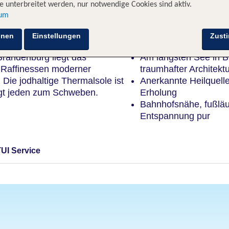
 unterbreitet werden, nur notwendige Cookies sind aktiv.
sum
Highlights
hnen
Einstellungen
Zust
Brandenburg liegt das
Am längsten See in 
n Raffinessen moderner
traumhafter Architekt
 Die jodhaltige Thermalsole ist
Anerkannte Heilquelle
gt jeden zum Schweben.
Erholung
Bahnhofsnähe, fußläu
Entspannung pur
TUI Service