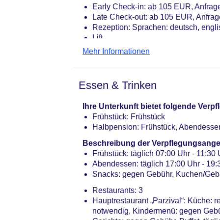
Early Check-in: ab 105 EUR, Anfrag
Late Check-out: ab 105 EUR, Anfra
Rezeption: Sprachen: deutsch, engli
Lift
Kaminzimmer
Mehr Informationen
Sonnenterrasse
Pools: 4
Pool „Süßwasserpool“: ohne Gebühr,
Essen & Trinken
Pool „Schwebebecken“: ab 15 Jahre,
Pool „Sole-Ruhebecken“: ohne Gebüh
Ihre Unterkunft bietet folgende Ver
Pool „Sole-Bewegungsbecken“: Outd
Frühstück: Frühstück
Badetücher: ohne Gebühr
Halbpension: Frühstück, Abendesse
Souvenirshop
Arzt: Sprachen: deutsch
Beschreibung der Verpflegungsange
Internet: WLAN/WiFi, im gesamten H
Frühstück: täglich 07:00 Uhr - 11:30 U
Wäscheservice: gegen Gebühr
Abendessen: täglich 17:00 Uhr - 19:3
Zahlungsarten: TUI Card / VISA, Ma
Snacks: gegen Gebühr, Kuchen/Gebä
Haustier: Hund erlaubt: pro Tag ca.
Restaurants: 3
Parkmöglichkeiten: Parkplatz (nach 
Hauptrestaurant „Parzival“: Küche: r
Stellplätze, im Parkhaus: pro Tag c
notwendig, Kindermenü: gegen Gebüh
Tagungseinrichtungen: Konferenzräu