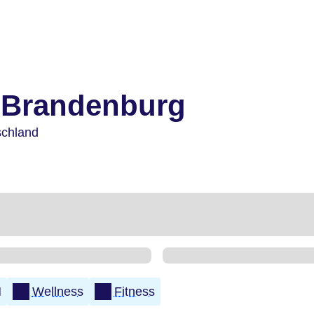
 Brandenburg
schland
N
Wellness
Fitness