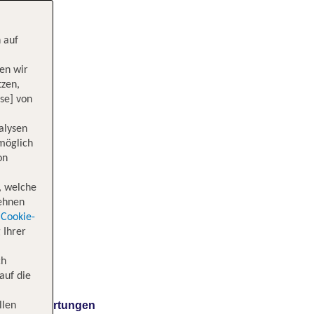
 auf
en wir
tzen,
se] von
alysen
 möglich
on
, welche
lehnen
Cookie-
 Ihrer
ch
auf die
Bewertungen
llen