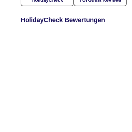
HolidayCheck
TUI Guest Reviews
HolidayCheck Bewertungen